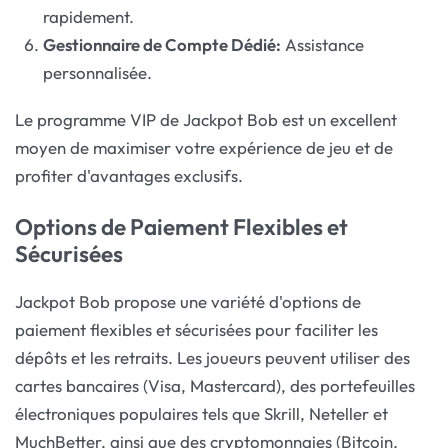
rapidement.
Gestionnaire de Compte Dédié:
Assistance
personnalisée.
Le programme VIP de Jackpot Bob est un excellent
moyen de maximiser votre expérience de jeu et de
profiter d'avantages exclusifs.
Options de Paiement Flexibles et
Sécurisées
Jackpot Bob propose une variété d'options de
paiement flexibles et sécurisées pour faciliter les
dépôts et les retraits. Les joueurs peuvent utiliser des
cartes bancaires (Visa, Mastercard), des portefeuilles
électroniques populaires tels que Skrill, Neteller et
MuchBetter, ainsi que des cryptomonnaies (Bitcoin,