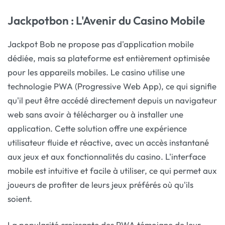
Jackpotbon : L'Avenir du Casino Mobile
Jackpot Bob ne propose pas d'application mobile
dédiée, mais sa plateforme est entièrement optimisée
pour les appareils mobiles. Le casino utilise une
technologie PWA (Progressive Web App), ce qui signifie
qu'il peut être accédé directement depuis un navigateur
web sans avoir à télécharger ou à installer une
application. Cette solution offre une expérience
utilisateur fluide et réactive, avec un accès instantané
aux jeux et aux fonctionnalités du casino. L'interface
mobile est intuitive et facile à utiliser, ce qui permet aux
joueurs de profiter de leurs jeux préférés où qu'ils
soient.
La popularité croissante des PWA témoigne de leur