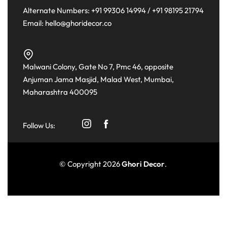
Alternate Numbers:
+91 99306 14994
/
+91 98195 21794
Email:
hello@ghoridecor.co
Malwani Colony, Gate No 7, Pmc 46, opposite
Anjuman Jama Masjid, Malad West, Mumbai,
Maharashtra 400095
Follow Us:
© Copyright 2026
Ghori Decor
.