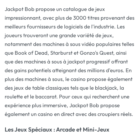
Jackpot Bob propose un catalogue de jeux
impressionnant, avec plus de 3000 titres provenant des
meilleurs fournisseurs de logiciels de l'industrie. Les
joueurs trouveront une grande variété de jeux,
notamment des machines à sous vidéo populaires telles
que Book of Dead, Starburst et Gonzo's Quest, ainsi
que des machines à sous à jackpot progressif offrant
des gains potentiels atteignant des millions d'euros. En
plus des machines à sous, le casino propose également
des jeux de table classiques tels que le blackjack, la
roulette et le baccarat. Pour ceux qui recherchent une
expérience plus immersive, Jackpot Bob propose
également un casino en direct avec des croupiers réels.
Les Jeux Spéciaux : Arcade et Mini-Jeux