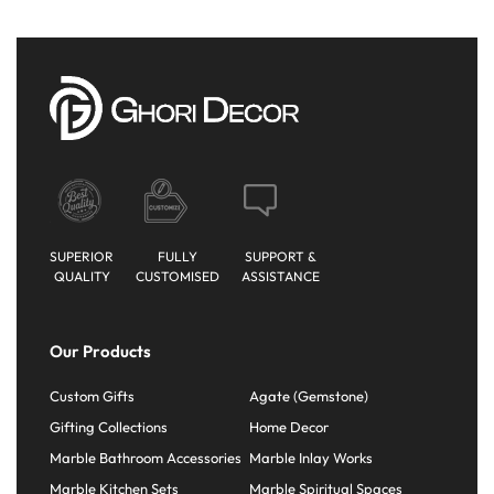
SUPERIOR
FULLY
SUPPORT &
QUALITY
CUSTOMISED
ASSISTANCE
Our Products
Custom Gifts
Agate (Gemstone)
Gifting Collections
Home Decor
Marble Bathroom Accessories
Marble Inlay Works
Marble Kitchen Sets
Marble Spiritual Spaces