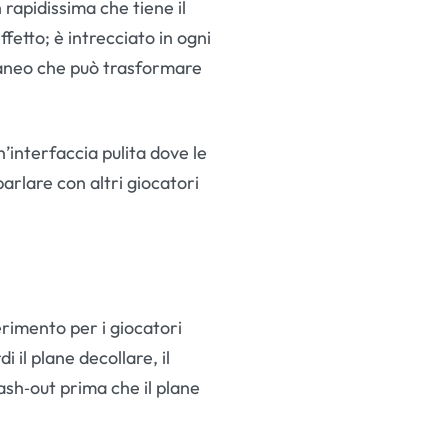
rapidissima che tiene il
effetto; è intrecciato in ogni
taneo che può trasformare
n’interfaccia pulita dove le
rlare con altri giocatori
erimento per i giocatori
il plane decollare, il
cash‑out prima che il plane