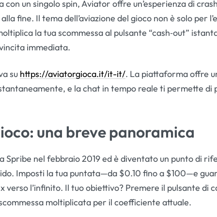
con un singolo spin, Aviator offre un’esperienza di crash 
 alla fine. Il tema dell’aviazione del gioco non è solo per l’
oltiplica la tua scommessa al pulsante “cash‑out” istan
 vincita immediata.
ova su
https://aviatorgioca.it/it-it/
. La piattaforma offre u
antaneamente, e la chat in tempo reale ti permette di pa
 gioco: una breve panoramica
da Spribe nel febbraio 2019 ed è diventato un punto di rif
do. Imposti la tua puntata—da $0.10 fino a $100—e guardi 
x verso l’infinito. Il tuo obiettivo? Premere il pulsante di 
scommessa moltiplicata per il coefficiente attuale.