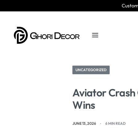
Custom 
UNCATEGORIZED
Aviator Crash
Wins
JUNE 13, 2026
6 MIN READ