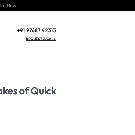
ize Now
+91 97687 42313
GET OUR CATALOGUE
REQUEST A CALL
akes of Quick