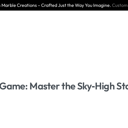
Marble Creations – Crafted Just the Way You Imagine.
Custom
 Game: Master the Sky‑High St