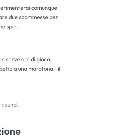
a sperimenterai comunque
azzare due scommesse per
mo spin.
on serve ore di gioco;
ispetto a una maratona—il
r round.
zione