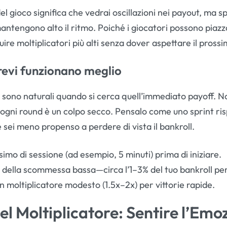
del gioco significa che vedrai oscillazioni nei payout, m
mantengono alto il ritmo. Poiché i giocatori possono pi
uire moltiplicatori più alti senza dover aspettare il prossi
brevi funzionano meglio
co sono naturali quando si cerca quell’immediato payoff. N
i ogni round è un colpo secco. Pensalo come uno sprint r
 sei meno propenso a perdere di vista il bankroll.
mo di sessione (ad esempio, 5 minuti) prima di iniziare.
 della scommessa bassa—circa l’1–3% del tuo bankroll pe
un moltiplicatore modesto (1.5x–2x) per vittorie rapide.
l Moltiplicatore: Sentire l’Emo