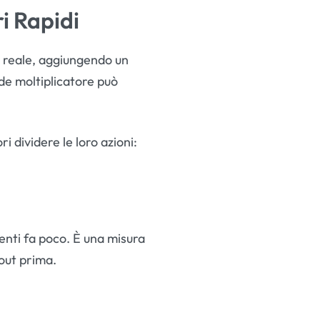
i Rapidi
po reale, aggiungendo un
de moltiplicatore può
dividere le loro azioni:
enti fa poco. È una misura
‑out prima.