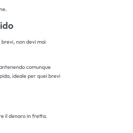
ne.
pido
i brevi, non devi mai
i, mantenendo comunque
pida, ideale per quei brevi
 il denaro in fretta.