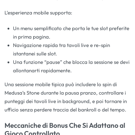
L’esperienza mobile supporta:
Un menu semplificato che porta le tue slot preferite
in prima pagina.
Navigazione rapida tra tavoli live e re-spin
istantanei sulle slot.
Una funzione “pause” che blocca la sessione se devi
allontanarti rapidamente.
Una sessione mobile tipica può includere lo spin di
Medusa’s Stone durante la pausa pranzo, controllare i
punteggi dei tavoli live in background, e poi tornare in
ufficio senza perdere traccia del bankroll o del tempo.
Meccaniche di Bonus Che Si Adattano al
Gioco Controllato