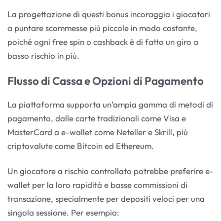
La progettazione di questi bonus incoraggia i giocatori
a puntare scommesse più piccole in modo costante,
poiché ogni free spin o cashback è di fatto un giro a
basso rischio in più.
Flusso di Cassa e Opzioni di Pagamento
La piattaforma supporta un’ampia gamma di metodi di
pagamento, dalle carte tradizionali come Visa e
MasterCard a e-wallet come Neteller e Skrill, più
criptovalute come Bitcoin ed Ethereum.
Un giocatore a rischio controllato potrebbe preferire e-
wallet per la loro rapidità e basse commissioni di
transazione, specialmente per depositi veloci per una
singola sessione. Per esempio: