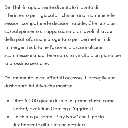
Bet Hall è rapidamente diventato il punto di
riferimento per i giocatori che amano mantenere le
sessioni compatte e le decisioni rapide. Che tu sia un
casual spinner o un appassionato di tavoli, il layout
della piattaforma è progettato per permetterti di
immergerti subito nell’azione, piazzare alcune
scommesse e andartene con una vincita o un piano per
la prossima sessione.
Dal momento in cui effettui l’accesso, ti accoglie una
dashboard intuitiva che mostra:
Oltre 6.000 giochi di studi di prima classe come
NetEnt, Evolution Gaming e Yggdrasil.
Un chiaro pulsante “Play Now” che ti porta
direttamente alla slot che desideri.