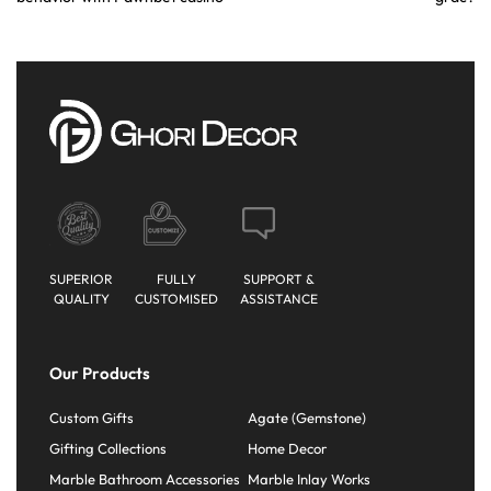
SUPERIOR
FULLY
SUPPORT &
QUALITY
CUSTOMISED
ASSISTANCE
Our Products
Custom Gifts
Agate (Gemstone)
Gifting Collections
Home Decor
Marble Bathroom Accessories
Marble Inlay Works