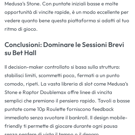
Medusa’s Stone. Con puntate iniziali basse e molte
opportunità di vincite rapide, è un modo eccellente per
vedere quanto bene questa piattaforma si adatti al tuo
ritmo di gioco.
Conclusioni: Dominare le Sessioni Brevi
su Bet Hall
Il decision-maker controllato si basa sulla struttura:
stabilisci limiti, scommetti poco, fermati a un punto
comodo, ripeti. La vasta libreria di slot come Medusa’s
Stone e Raptor Doublemax offre linee di vincita
semplici che premiano il pensiero rapido. Tavoli a basse
puntate come 10p Roulette forniscono feedback
immediato senza svuotare il bankroll. Il design mobile-
friendly ti permette di giocare durante ogni pausa
senza perdere di vista il tempo o il denaro.