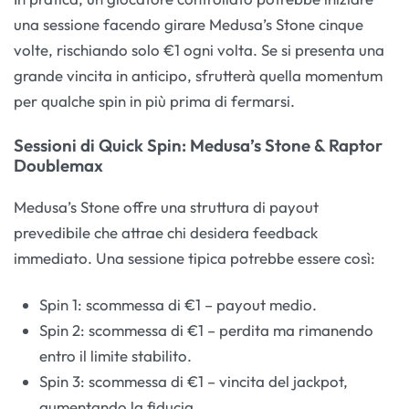
una sessione facendo girare Medusa’s Stone cinque
volte, rischiando solo €1 ogni volta. Se si presenta una
grande vincita in anticipo, sfrutterà quella momentum
per qualche spin in più prima di fermarsi.
Sessioni di Quick Spin: Medusa’s Stone & Raptor
Doublemax
Medusa’s Stone offre una struttura di payout
prevedibile che attrae chi desidera feedback
immediato. Una sessione tipica potrebbe essere così:
Spin 1: scommessa di €1 – payout medio.
Spin 2: scommessa di €1 – perdita ma rimanendo
entro il limite stabilito.
Spin 3: scommessa di €1 – vincita del jackpot,
aumentando la fiducia.