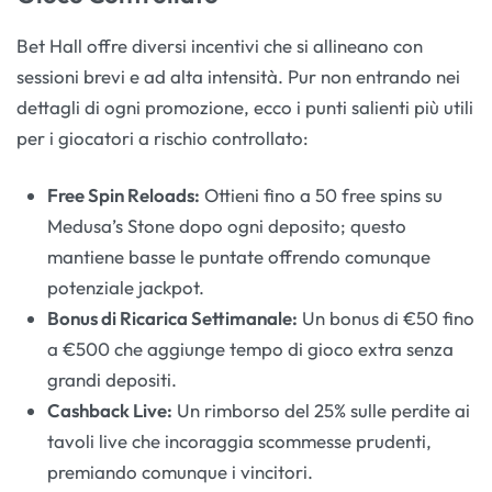
Bet Hall offre diversi incentivi che si allineano con
sessioni brevi e ad alta intensità. Pur non entrando nei
dettagli di ogni promozione, ecco i punti salienti più utili
per i giocatori a rischio controllato:
Free Spin Reloads:
Ottieni fino a 50 free spins su
Medusa’s Stone dopo ogni deposito; questo
mantiene basse le puntate offrendo comunque
potenziale jackpot.
Bonus di Ricarica Settimanale:
Un bonus di €50 fino
a €500 che aggiunge tempo di gioco extra senza
grandi depositi.
Cashback Live:
Un rimborso del 25% sulle perdite ai
tavoli live che incoraggia scommesse prudenti,
premiando comunque i vincitori.