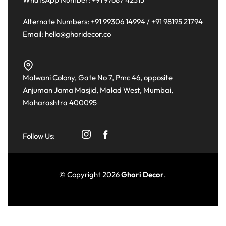
Alternate Numbers:
+91 99306 14994
/
+91 98195 21794
Email:
hello@ghoridecor.co
Malwani Colony, Gate No 7, Pmc 46, opposite
Anjuman Jama Masjid, Malad West, Mumbai,
Maharashtra 400095
Follow Us:
© Copyright 2026
Ghori Decor
.