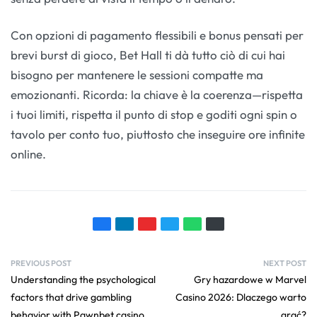
Con opzioni di pagamento flessibili e bonus pensati per
brevi burst di gioco, Bet Hall ti dà tutto ciò di cui hai
bisogno per mantenere le sessioni compatte ma
emozionanti. Ricorda: la chiave è la coerenza—rispetta
i tuoi limiti, rispetta il punto di stop e goditi ogni spin o
tavolo per conto tuo, piuttosto che inseguire ore infinite
online.
PREVIOUS POST
NEXT POST
Understanding the psychological
Gry hazardowe w Marvel
factors that drive gambling
Casino 2026: Dlaczego warto
behavior with Pawnbet casino
grać?