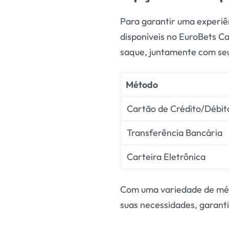
Para garantir uma experiê
disponíveis no EuroBets C
saque, juntamente com seu
Método
Cartão de Crédito/Débit
Transferência Bancária
Carteira Eletrônica
Com uma variedade de méto
suas necessidades, garanti