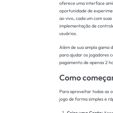
oferece uma interface ami
oportunidade de experiment
ao vivo, cada um com suas 
implementação de controle
usuários.
Além de sua ampla gama de
para ajudar os jogadores 
pagamento de apenas 2 ho
Como começar 
Para aproveitar todas as o
jogo de forma simples e rá
Criar uma Conta:
Aces