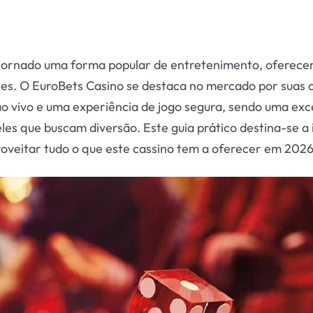
e tornado uma forma popular de entretenimento, oferec
es. O EuroBets Casino se destaca no mercado por suas o
ao vivo e uma experiência de jogo segura, sendo uma ex
es que buscam diversão. Este guia prático destina-se a 
oveitar tudo o que este cassino tem a oferecer em 2026