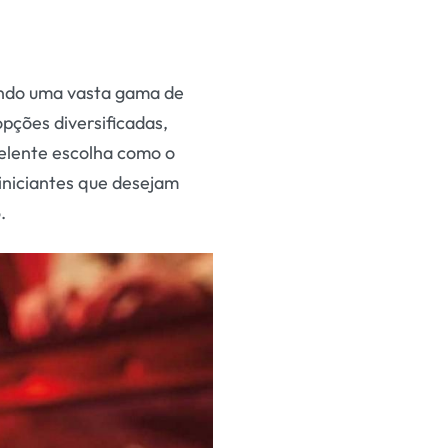
endo uma vasta gama de
pções diversificadas,
celente escolha como o
iniciantes que desejam
.