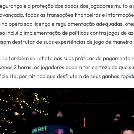
egurança e a proteção dos dados dos jogadores muito a s
 avançada, todas as transações financeiras e informaçõ
ssino opera sob licença e regulamentação adequadas, o
sso inclui a implementação de políticas contra jogos de 
ssam desfrutar de suas experiências de jogo de maneira 
sino também se reflete nas suas práticas de pagamento
nas 2 horas, os jogadores podem ter certeza de que su
iciente, permitindo que desfrutem de seus ganhos rapi