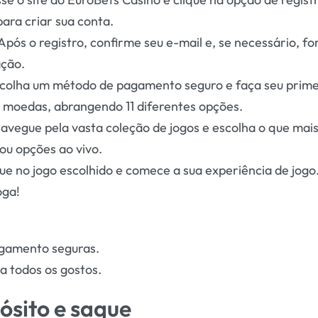
ara criar sua conta.
Após o registro, confirme seu e-mail e, se necessário, 
ação.
colha um método de pagamento seguro e faça seu primei
s moedas, abrangendo 11 diferentes opções.
avegue pela vasta coleção de jogos e escolha o que mais
 ou opções ao vivo.
ue no jogo escolhido e comece a sua experiência de jog
oga!
agamento seguras.
a todos os gostos.
ósito e saque