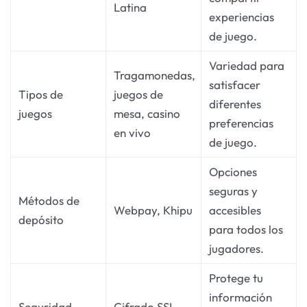
Latina
experiencias
de juego.
Variedad para
Tragamonedas,
satisfacer
Tipos de
juegos de
diferentes
juegos
mesa, casino
preferencias
en vivo
de juego.
Opciones
seguras y
Métodos de
Webpay, Khipu
accesibles
depósito
para todos los
jugadores.
Protege tu
información
Seguridad
Cifrado SSL