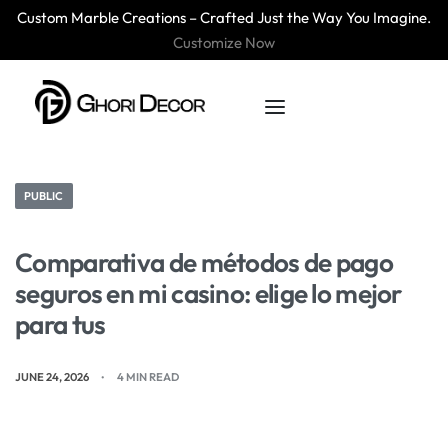
Custom Marble Creations – Crafted Just the Way You Imagine.
Customize Now
PUBLIC
Comparativa de métodos de pago
seguros en mi casino: elige lo mejor
para tus
JUNE 24, 2026
4 MIN READ