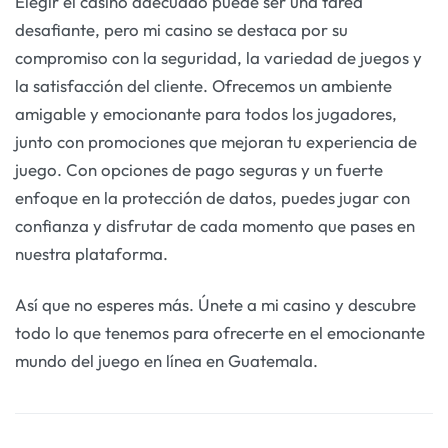
Elegir el casino adecuado puede ser una tarea
desafiante, pero mi casino se destaca por su
compromiso con la seguridad, la variedad de juegos y
la satisfacción del cliente. Ofrecemos un ambiente
amigable y emocionante para todos los jugadores,
junto con promociones que mejoran tu experiencia de
juego. Con opciones de pago seguras y un fuerte
enfoque en la protección de datos, puedes jugar con
confianza y disfrutar de cada momento que pases en
nuestra plataforma.
Así que no esperes más. Únete a mi casino y descubre
todo lo que tenemos para ofrecerte en el emocionante
mundo del juego en línea en Guatemala.