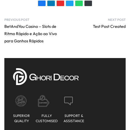
PREVIOUS POST
NEXT POST
BetAndYou Casino – Slots de
Test Post Created
Ritmo Rápido e Ação ao Vivo
para Ganhos Rápidos
SUPERIOR
FULLY
SUPPORT &
QUALITY
CUSTOMISED
ASSISTANCE