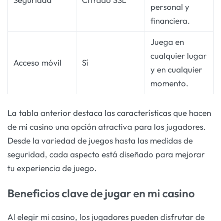
personal y
financiera.
Juega en
cualquier lugar
Acceso móvil
Sí
y en cualquier
momento.
La tabla anterior destaca las características que hacen
de mi casino una opción atractiva para los jugadores.
Desde la variedad de juegos hasta las medidas de
seguridad, cada aspecto está diseñado para mejorar
tu experiencia de juego.
Beneficios clave de jugar en mi casino
Al elegir mi casino, los jugadores pueden disfrutar de