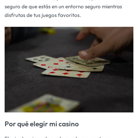
seguro de que estás en un entorno seguro mientras
disfrutas de tus juegos favoritos.
Por qué elegir mi casino