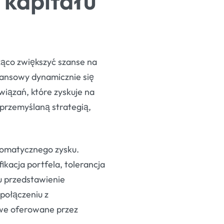
 kapitału
ząco zwiększyć szanse na
inansowy dynamicznie się
wiązań, które zyskuje na
 przemyślaną strategią,
tomatycznego zysku.
ikacja portfela, tolerancja
u przedstawienie
połączeniu z
owe oferowane przez