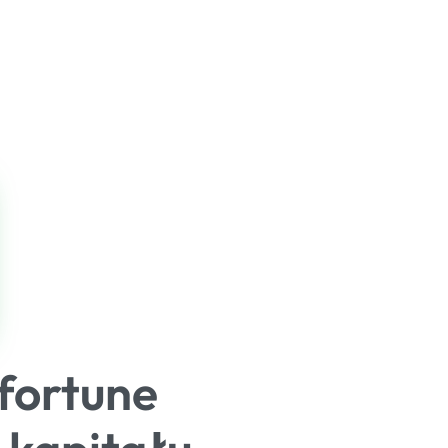
 fortune