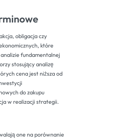
erminowe
kcja, obligacja czy
ekonomicznych, które
analizie fundamentalnej
orzy stosujący analizę
órych cena jest niższa od
nwestycji
enowych do zakupu
 w realizacji strategii.
walają one na porównanie