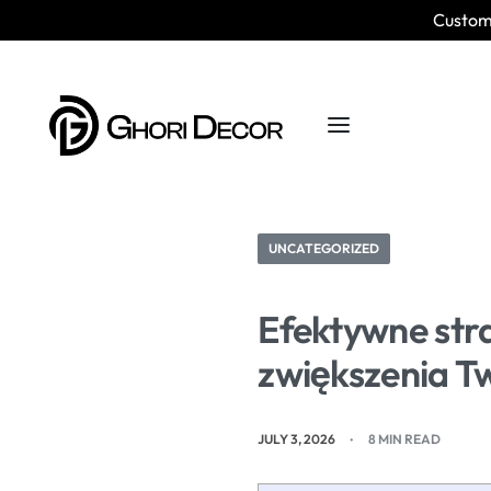
Custom 
UNCATEGORIZED
Efektywne stra
zwiększenia T
JULY 3, 2026
8 MIN READ