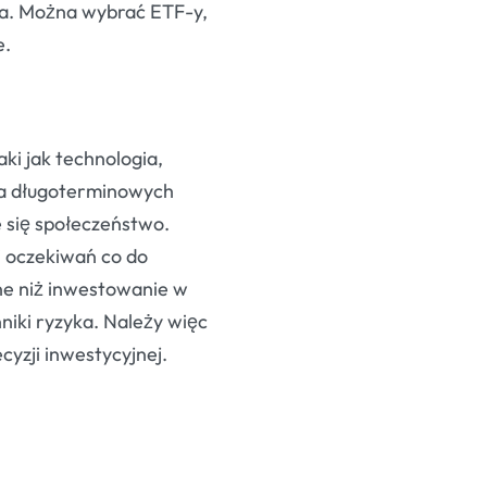
ka. Można wybrać ETF-y,
e.
ki jak technologia,
na długoterminowych
e się społeczeństwo.
i oczekiwań co do
ne niż inwestowanie w
iki ryzyka. Należy więc
yzji inwestycyjnej.