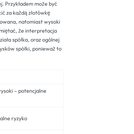
wej. Przykładem może być
acić za każdą złotówkę
ciowana, natomiast wysoki
iętać, że interpretacja
ała spółka, oraz ogólnej
ysków spółki, ponieważ to
ysoki – potencjalne
jalne ryzyko