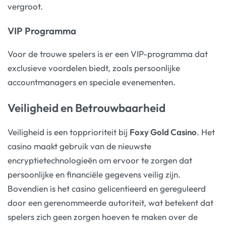
vergroot.
VIP Programma
Voor de trouwe spelers is er een VIP-programma dat
exclusieve voordelen biedt, zoals persoonlijke
accountmanagers en speciale evenementen.
Veiligheid en Betrouwbaarheid
Veiligheid is een topprioriteit bij
Foxy Gold Casino
. Het
casino maakt gebruik van de nieuwste
encryptietechnologieën om ervoor te zorgen dat
persoonlijke en financiële gegevens veilig zijn.
Bovendien is het casino gelicentieerd en gereguleerd
door een gerenommeerde autoriteit, wat betekent dat
spelers zich geen zorgen hoeven te maken over de