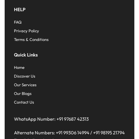
HELP
FAQ
Privacy Policy
Terms & Conditions
Quick Links
Home
Discover Us
Our Services
Our Blogs
Contact Us
WhatsApp Number:
+91 97687 42313
Alternate Numbers:
+91 99306 14994
/
+91 98195 21794