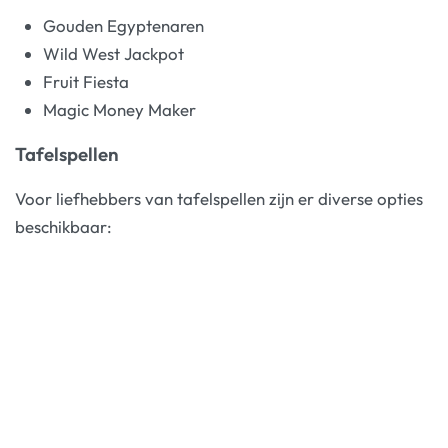
Gouden Egyptenaren
Wild West Jackpot
Fruit Fiesta
Magic Money Maker
Tafelspellen
Voor liefhebbers van tafelspellen zijn er diverse opties
beschikbaar: