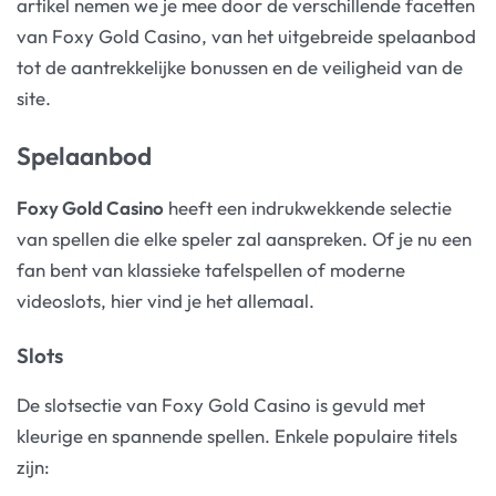
artikel nemen we je mee door de verschillende facetten
van Foxy Gold Casino, van het uitgebreide spelaanbod
tot de aantrekkelijke bonussen en de veiligheid van de
site.
Spelaanbod
Foxy Gold Casino
heeft een indrukwekkende selectie
van spellen die elke speler zal aanspreken. Of je nu een
fan bent van klassieke tafelspellen of moderne
videoslots, hier vind je het allemaal.
Slots
De slotsectie van Foxy Gold Casino is gevuld met
kleurige en spannende spellen. Enkele populaire titels
zijn: