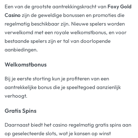
Een van de grootste aantrekkingskracht van
Foxy Gold
Casino
zijn de geweldige bonussen en promoties die
regelmatig beschikbaar zijn. Nieuwe spelers worden
verwelkomd met een royale welkomstbonus, en voor
bestaande spelers zijn er tal van doorlopende
aanbiedingen.
Welkomstbonus
Bij je eerste storting kun je profiteren van een
aantrekkelijke bonus die je speeltegoed aanzienlijk
verhoogt.
Gratis Spins
Daarnaast biedt het casino regelmatig gratis spins aan
op geselecteerde slots, wat je kansen op winst