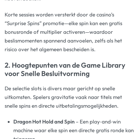
Korte sessies worden versterkt door de casino’s
“Surprise Spins” promotie—elke spin kan een gratis
bonusronde of multiplier activeren—waardoor
beslismomenten spannend aanvoelen, zelfs als het
risico over het algemeen bescheiden is.
2. Hoogtepunten van de Game Library
voor Snelle Besluitvorming
De selectie slots is divers maar gericht op snelle
uitkomsten. Spelers gravitatie vaak naar titels met
snelle spins en directe uitbetalingsmogelijkheden.
Dragon Hot Hold and Spin
– Een play‑and‑win
machine waar elke spin een directe gratis ronde kan
triggeren.