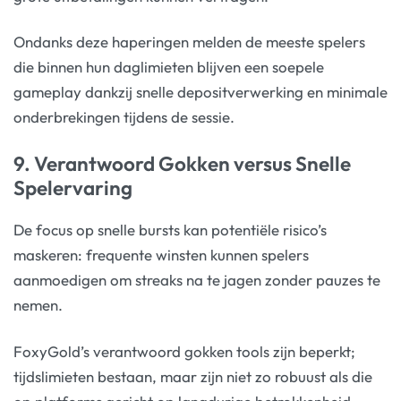
Ondanks deze haperingen melden de meeste spelers
die binnen hun daglimieten blijven een soepele
gameplay dankzij snelle depositverwerking en minimale
onderbrekingen tijdens de sessie.
9. Verantwoord Gokken versus Snelle
Spelervaring
De focus op snelle bursts kan potentiële risico’s
maskeren: frequente winsten kunnen spelers
aanmoedigen om streaks na te jagen zonder pauzes te
nemen.
FoxyGold’s verantwoord gokken tools zijn beperkt;
tijdslimieten bestaan, maar zijn niet zo robuust als die