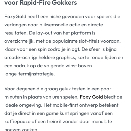
voor Rapid‑Fire Gokkers
FoxyGold heeft een niche gevonden voor spelers die
verlangen naar bliksemsnelle actie en directe
resultaten. De lay-out van het platform is
overzichtelijk, met de populairste slot-titels vooraan,
klaar voor een spin zodra je inlogt. De sfeer is bijna
arcade-achtig: heldere graphics, korte ronde tijden en
een nadruk op de volgende winst boven
lange‑termijnstrategie.
Voor degenen die graag geluk testen in een paar
minuten in plaats van uren spelen,
Foxy Gold
biedt de
ideale omgeving. Het mobile‑first ontwerp betekent
dat je direct in een game kunt springen vanaf een
koffiepauze of een treinrit zonder door menu’s te
hoeven zoeken.