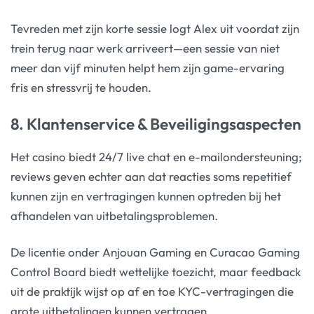
Tevreden met zijn korte sessie logt Alex uit voordat zijn
trein terug naar werk arriveert—een sessie van niet
meer dan vijf minuten helpt hem zijn game-ervaring
fris en stressvrij te houden.
8. Klantenservice & Beveiligingsaspecten
Het casino biedt 24/7 live chat en e-mailondersteuning;
reviews geven echter aan dat reacties soms repetitief
kunnen zijn en vertragingen kunnen optreden bij het
afhandelen van uitbetalingsproblemen.
De licentie onder Anjouan Gaming en Curacao Gaming
Control Board biedt wettelijke toezicht, maar feedback
uit de praktijk wijst op af en toe KYC-vertragingen die
grote uitbetalingen kunnen vertragen.