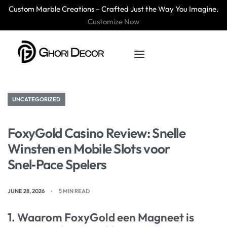
Custom Marble Creations – Crafted Just the Way You Imagine.
Customize Now
UNCATEGORIZED
FoxyGold Casino Review: Snelle
Winsten en Mobile Slots voor
Snel‑Pace Spelers
JUNE 28, 2026
5 MIN READ
1. Waarom FoxyGold een Magneet is