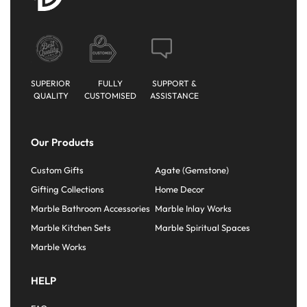
SUPERIOR
FULLY
SUPPORT &
QUALITY
CUSTOMISED
ASSISTANCE
Our Products
Custom Gifts
Agate (Gemstone)
Gifting Collections
Home Decor
Marble Bathroom Accessories
Marble Inlay Works
Marble Kitchen Sets
Marble Spiritual Spaces
Marble Works
HELP