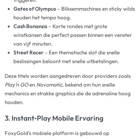
Gates of Olympus
– Bliksemmachines en sticky wilds
houden het tempo hoog.
Cash Bonanza
– Korte rondes met grote
winstkansen die perfect passen binnen een venster
van vijf minuten.
Street Racer
– Een thematische slot die snelle
beslissingen beloont met snelle uitbetalingen.
Deze titels worden aangedreven door providers zoals
Play’n GO
en
Novomatic
, bekend om hun snelle
mechanics en strakke graphics die de adrenaline hoog
houden.
3. Instant‑Play Mobile Ervaring
FoxyGold’s mobiele platform is gebouwd op