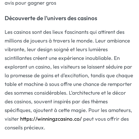
avis pour gagner gros
Découverte de l’univers des casinos
Les casinos sont des lieux fascinants qui attirent des
millions de joueurs à travers le monde. Leur ambiance
vibrante, leur design soigné et leurs lumières
scintillantes créent une expérience inoubliable. En
explorant un casino, les visiteurs se laissent séduire par
la promesse de gains et d’excitation, tandis que chaque
table et machine à sous offre une chance de remporter
des sommes considérables. L’architecture et le décor
des casinos, souvent inspirés par des thèmes
spécifiques, ajoutent à cette magie. Pour les amateurs,
visiter
https://winningzcasino.co/
peut vous offrir des
conseils précieux.