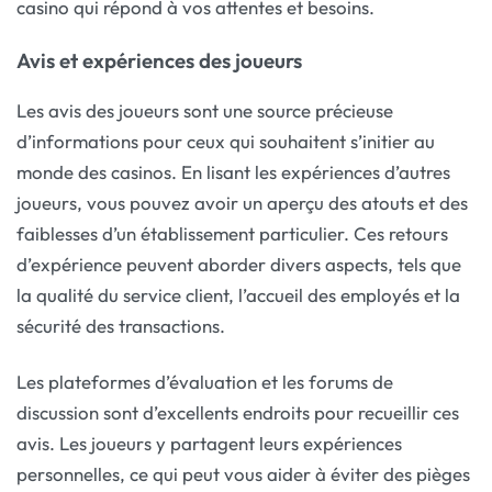
casino qui répond à vos attentes et besoins.
Avis et expériences des joueurs
Les avis des joueurs sont une source précieuse
d’informations pour ceux qui souhaitent s’initier au
monde des casinos. En lisant les expériences d’autres
joueurs, vous pouvez avoir un aperçu des atouts et des
faiblesses d’un établissement particulier. Ces retours
d’expérience peuvent aborder divers aspects, tels que
la qualité du service client, l’accueil des employés et la
sécurité des transactions.
Les plateformes d’évaluation et les forums de
discussion sont d’excellents endroits pour recueillir ces
avis. Les joueurs y partagent leurs expériences
personnelles, ce qui peut vous aider à éviter des pièges