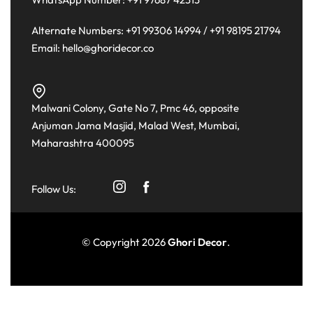
Alternate Numbers:
+91 99306 14994
/
+91 98195 21794
Email:
hello@ghoridecor.co
Malwani Colony, Gate No 7, Pmc 46, opposite
Anjuman Jama Masjid, Malad West, Mumbai,
Maharashtra 400095
Follow Us:
© Copyright 2026
Ghori Decor
.