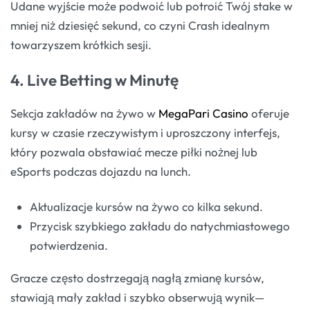
Udane wyjście może podwoić lub potroić Twój stake w
mniej niż dziesięć sekund, co czyni Crash idealnym
towarzyszem krótkich sesji.
4. Live Betting w Minutę
Sekcja zakładów na żywo w
MegaPari Casino
oferuje
kursy w czasie rzeczywistym i uproszczony interfejs,
który pozwala obstawiać mecze piłki nożnej lub
eSports podczas dojazdu na lunch.
Aktualizacje kursów na żywo co kilka sekund.
Przycisk szybkiego zakładu do natychmiastowego
potwierdzenia.
Gracze często dostrzegają nagłą zmianę kursów,
stawiają mały zakład i szybko obserwują wynik—