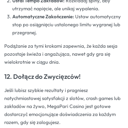
Ustal Tempo Zakładów:
Rozkładaj spiny, aby
utrzymać napięcie, ale unikaj wypalenia.
Automatyczne Zakończenie:
Ustaw automatyczny
stop po osiągnięciu ustalonego limitu wygranej lub
przegranej.
Podążanie za tymi krokami zapewnia, że każda sesja
pozostaje świeża i angażująca, nawet gdy gra się
wielokrotnie w ciągu dnia.
12. Dołącz do Zwycięzców!
Jeśli lubisz szybkie rezultaty i pragniesz
natychmiastowej satysfakcji z slotów, crash games lub
zakładów na żywo, MegaPari Casino jest gotowe
dostarczyć emocjonujące doświadczenia za każdym
razem, gdy się zalogujesz.