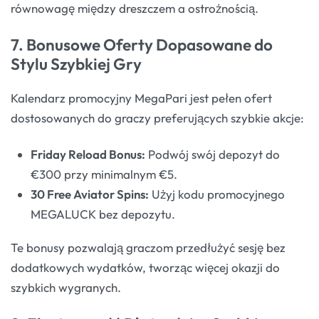
równowagę między dreszczem a ostrożnością.
7. Bonusowe Oferty Dopasowane do
Stylu Szybkiej Gry
Kalendarz promocyjny MegaPari jest pełen ofert
dostosowanych do graczy preferujących szybkie akcje:
Friday Reload Bonus:
Podwój swój depozyt do
€300 przy minimalnym €5.
30 Free Aviator Spins:
Użyj kodu promocyjnego
MEGALUCK bez depozytu.
Te bonusy pozwalają graczom przedłużyć sesję bez
dodatkowych wydatków, tworząc więcej okazji do
szybkich wygranych.