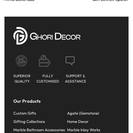
SUPERIOR
FULLY
SUPPORT &
QUALITY
CUSTOMISED
ASSISTANCE
Our Products
Custom Gifts
Agate (Gemstone)
Gifting Collections
Home Decor
Marble Bathroom Accessories
Marble Inlay Works