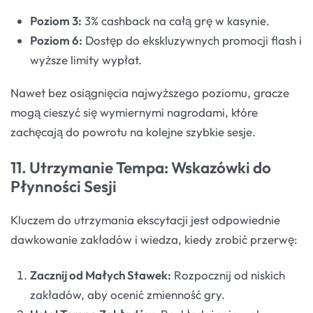
Poziom 3:
3% cashback na całą grę w kasynie.
Poziom 6:
Dostęp do ekskluzywnych promocji flash i
wyższe limity wypłat.
Nawet bez osiągnięcia najwyższego poziomu, gracze
mogą cieszyć się wymiernymi nagrodami, które
zachęcają do powrotu na kolejne szybkie sesje.
11. Utrzymanie Tempa: Wskazówki do
Płynności Sesji
Kluczem do utrzymania ekscytacji jest odpowiednie
dawkowanie zakładów i wiedza, kiedy zrobić przerwę:
Zacznij od Małych Stawek:
Rozpocznij od niskich
zakładów, aby ocenić zmienność gry.