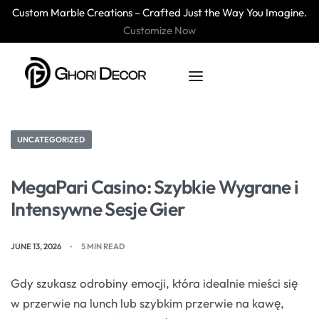
Custom Marble Creations – Crafted Just the Way You Imagine.
Customize Now
UNCATEGORIZED
MegaPari Casino: Szybkie Wygrane i
Intensywne Sesje Gier
JUNE 13, 2026
5 MIN READ
Gdy szukasz odrobiny emocji, która idealnie mieści się
w przerwie na lunch lub szybkim przerwie na kawę,