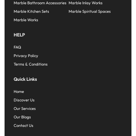
Marble Bathroom Accessories
Marble Inlay Works
Marble Kitchen Sets
Marble Spiritual Spaces
Marble Works
HELP
FAQ
Privacy Policy
Terms & Conditions
Quick Links
Home
Discover Us
Our Services
Our Blogs
Contact Us