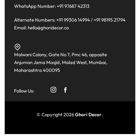
WhatsApp Number:
+91 97687 42313
Alternate Numbers:
+91 99306 14994
/
+91 98195 21794
Email:
hello@ghoridecor.co
Malwani Colony, Gate No 7, Pmc 46, opposite
Anjuman Jama Masjid, Malad West, Mumbai,
Maharashtra 400095
Follow Us:
© Copyright 2026
Ghori Decor
.