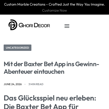
Custom Marble Creations – Crafted Just the Way You Imagine.
Customize Now
UNCATEGORIZED
Mit der Baxter Bet App ins Gewinn-
Abenteuer eintauchen
JUNE 24, 2026
3 MIN READ
Das Glücksspiel neu erleben:
Die Baxter Bet App für