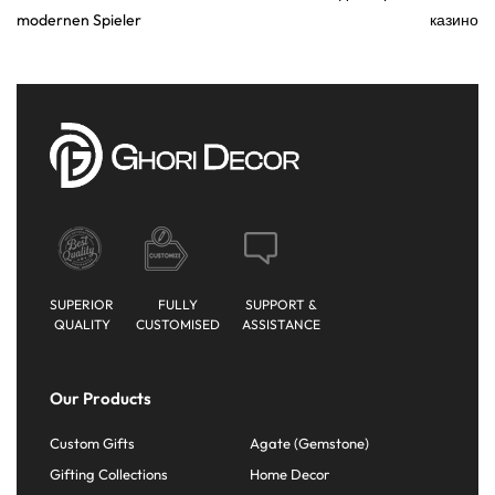
modernen Spieler
казино
SUPERIOR
FULLY
SUPPORT &
QUALITY
CUSTOMISED
ASSISTANCE
Our Products
Custom Gifts
Agate (Gemstone)
Gifting Collections
Home Decor