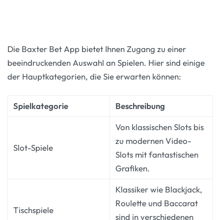
Die Baxter Bet App bietet Ihnen Zugang zu einer
beeindruckenden Auswahl an Spielen. Hier sind einige
der Hauptkategorien, die Sie erwarten können:
Spielkategorie
Beschreibung
Von klassischen Slots bis
zu modernen Video-
Slot-Spiele
Slots mit fantastischen
Grafiken.
Klassiker wie Blackjack,
Roulette und Baccarat
Tischspiele
sind in verschiedenen