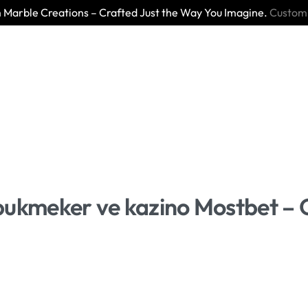
Marble Creations – Crafted Just the Way You Imagine.
Custom
bukmeker ve kazino Mostbet – G