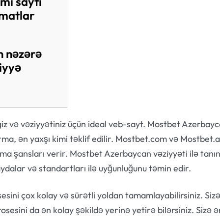
mi saytı
matlar
 nəzərə
iyyə
z və vəziyyətiniz üçün ideal veb-sayt. Mostbet Azerbay
rma, ən yaxşı kimi təklif edilir. Mostbet.com və Mostbet.az 
ma şansları verir. Mostbet Azerbaycan vəziyyəti ilə tanı
ydalar və standartları ilə uyğunluğunu təmin edir.
ini çox kolay və sürətli yoldan tamamlayabilirsiniz. Sizə
osesini da ən kolay şəkildə yerinə yetirə bilərsiniz. Sizə 