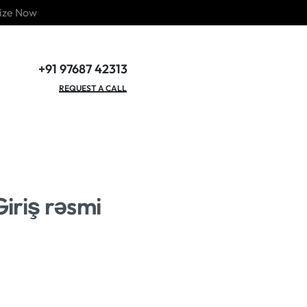
ize Now
+91 97687 42313
GET OUR CATALOGUE
REQUEST A CALL
iriş rəsmi