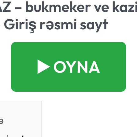
Z – bukmeker ve kaz
 Giriş rəsmi sayt
▶️ OYNA
е