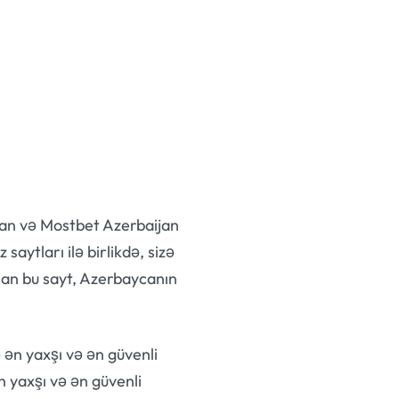
can və Mostbet Azerbaijan
saytları ilə birlikdə, sizə
nan bu sayt, Azerbaycanın
 ən yaxşı və ən güvenli
ən yaxşı və ən güvenli