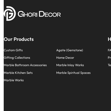
Our Products
H
Custom Gifts
Agate (Gemstone)
F
Gifting Collections
Home Decor
Pr
Marble Bathroom Accessories
Marble Inlay Works
Te
Marble Kitchen Sets
Marble Spiritual Spaces
Marble Works