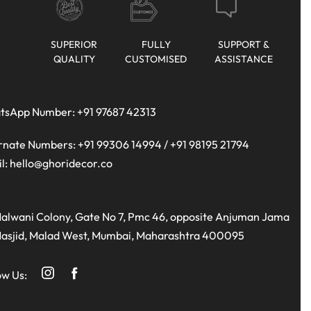
SUPERIOR
FULLY
SUPPORT &
QUALITY
CUSTOMISED
ASSISTANCE
tsApp Number:
+91 97687 42313
rnate Numbers:
+91 99306 14994
/
+91 98195 21794
l:
hello@ghoridecor.co
alwani Colony, Gate No 7, Pmc 46, opposite Anjuman Jama
asjid, Malad West, Mumbai, Maharashtra 400095
ow Us: