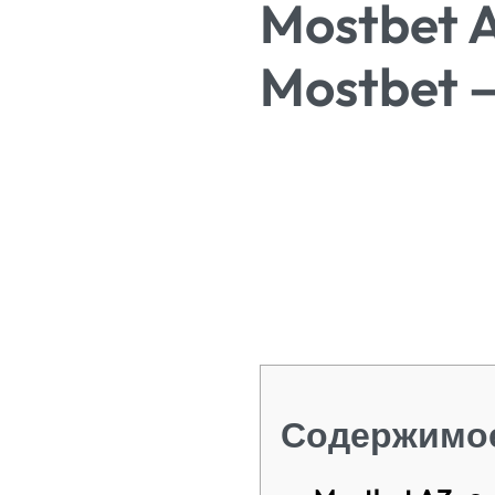
Mostbet A
Mostbet –
Содержимо