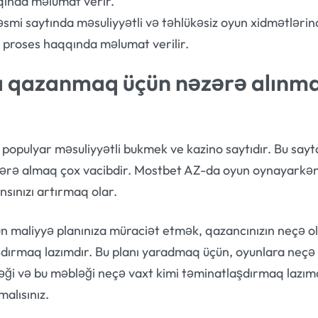
qında məlumat verir.
mi saytında məsuliyyətli və təhlükəsiz oyun xidmətlərin
ə proses haqqında məlumat verilir.
 qazanmaq üçün nəzərə alınmal
populyar məsuliyyətli bukmek ve kazino saytıdır. Bu sa
rə almaq çox vacibdir. Mostbet AZ-da oyun oynayarkən, m
sınızı artırmaq olar.
maliyyə planınıza müraciət etmək, qazancınızın neçə o
şdırmaq lazımdır. Bu planı yaradmaq üçün, oyunlara neçə
ği və bu məbləği neçə vaxt kimi təminatlaşdırmaq lazımdı
alısınız.