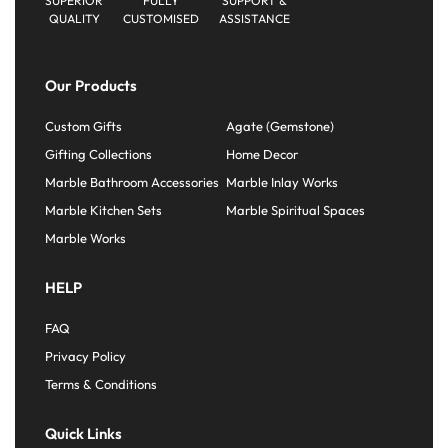
SUPERIOR
FULLY
SUPPORT &
QUALITY
CUSTOMISED
ASSISTANCE
Our Products
Custom Gifts
Agate (Gemstone)
Gifting Collections
Home Decor
Marble Bathroom Accessories
Marble Inlay Works
Marble Kitchen Sets
Marble Spiritual Spaces
Marble Works
HELP
FAQ
Privacy Policy
Terms & Conditions
Quick Links