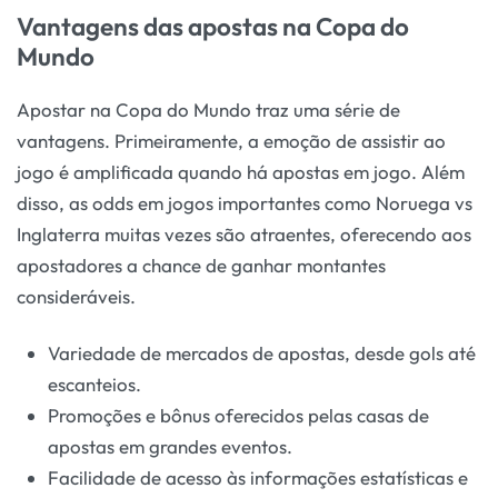
Vantagens das apostas na Copa do
Mundo
Apostar na Copa do Mundo traz uma série de
vantagens. Primeiramente, a emoção de assistir ao
jogo é amplificada quando há apostas em jogo. Além
disso, as odds em jogos importantes como Noruega vs
Inglaterra muitas vezes são atraentes, oferecendo aos
apostadores a chance de ganhar montantes
consideráveis.
Variedade de mercados de apostas, desde gols até
escanteios.
Promoções e bônus oferecidos pelas casas de
apostas em grandes eventos.
Facilidade de acesso às informações estatísticas e