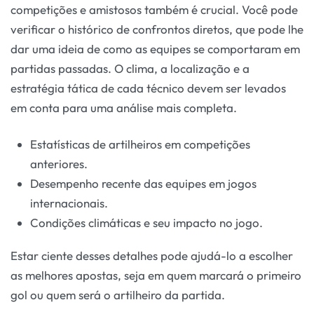
competições e amistosos também é crucial. Você pode
verificar o histórico de confrontos diretos, que pode lhe
dar uma ideia de como as equipes se comportaram em
partidas passadas. O clima, a localização e a
estratégia tática de cada técnico devem ser levados
em conta para uma análise mais completa.
Estatísticas de artilheiros em competições
anteriores.
Desempenho recente das equipes em jogos
internacionais.
Condições climáticas e seu impacto no jogo.
Estar ciente desses detalhes pode ajudá-lo a escolher
as melhores apostas, seja em quem marcará o primeiro
gol ou quem será o artilheiro da partida.