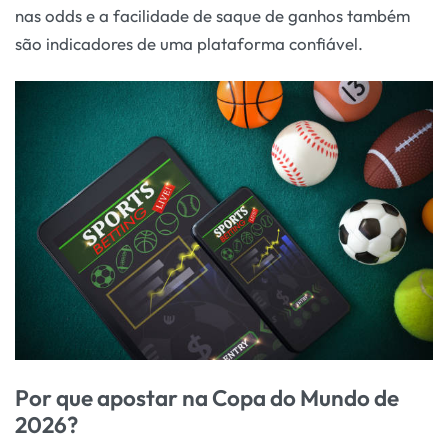
nas odds e a facilidade de saque de ganhos também
são indicadores de uma plataforma confiável.
Por que apostar na Copa do Mundo de
2026?