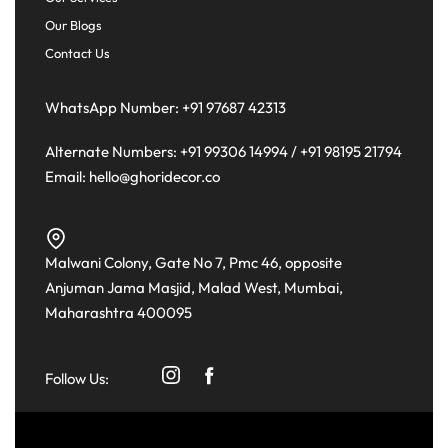
Our Blogs
Contact Us
WhatsApp Number:
+91 97687 42313
Alternate Numbers:
+91 99306 14994
/
+91 98195 21794
Email:
hello@ghoridecor.co
Malwani Colony, Gate No 7, Pmc 46, opposite
Anjuman Jama Masjid, Malad West, Mumbai,
Maharashtra 400095
Follow Us: