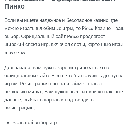
Пинко
Если вы ищете надежное и безопасное казино, где
можно играть в любимые игры, то Pinco Казино – ваш
выбор. Официальный сайт Pinco предлагает
широкий спектр игр, включая слоты, карточные игры
и рулетку.
Для начала, вам нужно зарегистрироваться на
официальном сайте Pinco, чтобы получить доступ к
играм. Регистрация проста и займет только
несколько минут. Вам нужно ввести свои контактные
данные, выбрать пароль и подтвердить
регистрацию.
Большой выбор игр