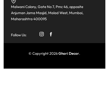
Malwani Colony, Gate No 7, Pmc 46, opposite
Anjuman Jama Masjid, Malad West, Mumbai,
Maharashtra 400095
Follow Us:
© Copyright 2026
Ghori Decor
.
jQuery(document).ready(function($){ $('.read-more-
btn').on('click', function(e){ e.preventDefault(); var moreText =