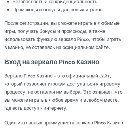
Безопасность и конфиденциальность
Промокоды и бонусы для новых игроков
После регистрации, вы сможете играть в любимые
игры, получать бонусы и промокоды, а также
использовать функцию зеркало Pinco, чтобы играть
в казино, не оставаясь на официальном сайте.
Вход на зеркало Pinco Казино
Зеркало Pinco Казино – это официальный сайт,
который позволяет игрокам доступаться к игровому
процессу, не оставляя им выбора. Это означает, что
вы можете играть в любое время и в любом месте,
где есть доступ к интернету.
Один из главных преимуществ зеркала Pinco Казино