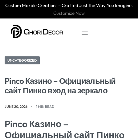
Custom Marble Creations – Crafted Just the Way You Imagine.
Customize Now
UNCATEGORIZED
Pinco Казино – Официальный
сайт Пинко вход на зеркало
JUNE 20, 2026
1 MIN READ
Pinco Казино –
Официальный сайт Пинко