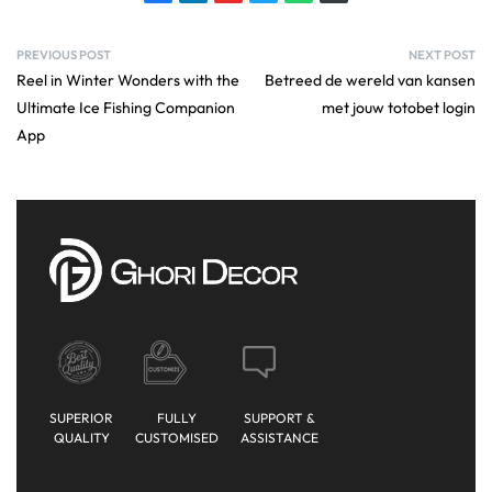
PREVIOUS POST
NEXT POST
Reel in Winter Wonders with the
Betreed de wereld van kansen
Ultimate Ice Fishing Companion
met jouw totobet login
App
SUPERIOR
FULLY
SUPPORT &
QUALITY
CUSTOMISED
ASSISTANCE