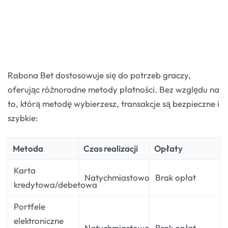
Rabona Bet dostosowuje się do potrzeb graczy,
oferując różnorodne metody płatności. Bez względu na
to, którą metodę wybierzesz, transakcje są bezpieczne i
szybkie:
Metoda
Czas realizacji
Opłaty
Karta
Natychmiastowo
Brak opłat
kredytowa/debetowa
Portfele
elektroniczne
Natychmiastowo
Brak opłat