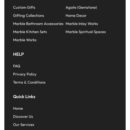
Custom Gifts
Agate (Gemstone)
Gifting Collections
Home Decor
Marble Bathroom Accessories
Marble Inlay Works
Marble Kitchen Sets
Marble Spiritual Spaces
Marble Works
HELP
FAQ
Privacy Policy
Terms & Conditions
Quick Links
Home
Discover Us
Our Services