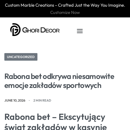
Custom Marble Creations – Crafted Just the Way You Imagine.
Customize Now
UNCATEGORIZED
Rabona bet odkrywa niesamowite
emocje zakładów sportowych
JUNE 10, 2026
2 MIN READ
Rabona bet – Ekscytujący
świat zakładów w kasynie