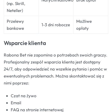
(np. Skrill,
Neteller)
Przelewy
Możliwe
1-3 dni robocze
bankowe
opłaty
Wsparcie klienta
Rabona Bet nie zapomina o potrzebach swoich graczy.
Profesjonalny zespół wsparcia klienta jest dostępny
24/7, aby odpowiedzieć na wszelkie pytania i pomóc w
ewentualnych problemach. Można skontaktować się z
nimi poprzez:
Czat na żywo
Email
FAQ na stronie internetowej