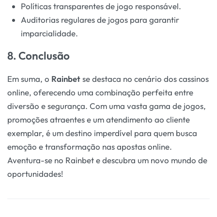
Políticas transparentes de jogo responsável.
Auditorias regulares de jogos para garantir
imparcialidade.
8. Conclusão
Em suma, o
Rainbet
se destaca no cenário dos cassinos
online, oferecendo uma combinação perfeita entre
diversão e segurança. Com uma vasta gama de jogos,
promoções atraentes e um atendimento ao cliente
exemplar, é um destino imperdível para quem busca
emoção e transformação nas apostas online.
Aventura-se no Rainbet e descubra um novo mundo de
oportunidades!