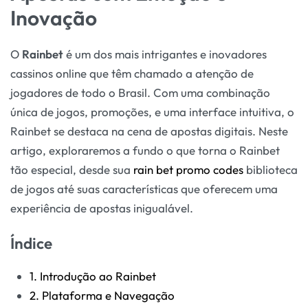
Inovação
O
Rainbet
é um dos mais intrigantes e inovadores
cassinos online que têm chamado a atenção de
jogadores de todo o Brasil. Com uma combinação
única de jogos, promoções, e uma interface intuitiva, o
Rainbet se destaca na cena de apostas digitais. Neste
artigo, exploraremos a fundo o que torna o Rainbet
tão especial, desde sua
rain bet promo codes
biblioteca
de jogos até suas características que oferecem uma
experiência de apostas inigualável.
Índice
1. Introdução ao Rainbet
2. Plataforma e Navegação