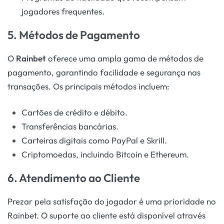
jogadores frequentes.
5. Métodos de Pagamento
O
Rainbet
oferece uma ampla gama de métodos de
pagamento, garantindo facilidade e segurança nas
transações. Os principais métodos incluem:
Cartões de crédito e débito.
Transferências bancárias.
Carteiras digitais como PayPal e Skrill.
Criptomoedas, incluindo Bitcoin e Ethereum.
6. Atendimento ao Cliente
Prezar pela satisfação do jogador é uma prioridade no
Rainbet. O suporte ao cliente está disponível através