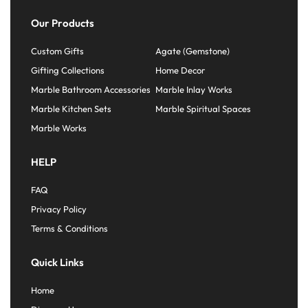
Our Products
Custom Gifts
Agate (Gemstone)
Gifting Collections
Home Decor
Marble Bathroom Accessories
Marble Inlay Works
Marble Kitchen Sets
Marble Spiritual Spaces
Marble Works
HELP
FAQ
Privacy Policy
Terms & Conditions
Quick Links
Home