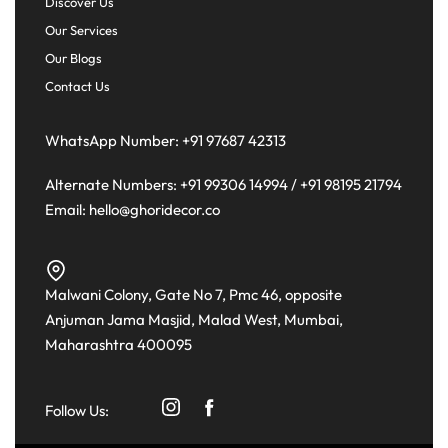
Discover Us
Our Services
Our Blogs
Contact Us
WhatsApp Number:
+91 97687 42313
Alternate Numbers:
+91 99306 14994
/
+91 98195 21794
Email:
hello@ghoridecor.co
Malwani Colony, Gate No 7, Pmc 46, opposite
Anjuman Jama Masjid, Malad West, Mumbai,
Maharashtra 400095
Follow Us: