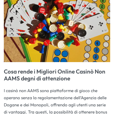
Cosa rende i Migliori Online Casinò Non
AAMS degni di attenzione
I casinò non AAMS sono piattaforme di gioco che
operano senza la regolamentazione dell’Agenzia delle
Dogane e dei Monopoli, offrendo agli utenti una serie
di vantaggi. Tra questi, la possibilità di ottenere bonus