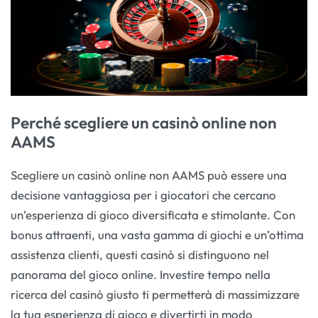
Perché scegliere un casinò online non
AAMS
Scegliere un casinò online non AAMS può essere una
decisione vantaggiosa per i giocatori che cercano
un’esperienza di gioco diversificata e stimolante. Con
bonus attraenti, una vasta gamma di giochi e un’ottima
assistenza clienti, questi casinò si distinguono nel
panorama del gioco online. Investire tempo nella
ricerca del casinò giusto ti permetterà di massimizzare
la tua esperienza di gioco e divertirti in modo