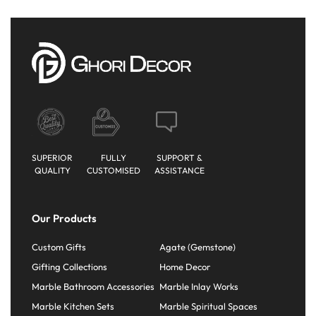
SUPERIOR
FULLY
SUPPORT &
QUALITY
CUSTOMISED
ASSISTANCE
Our Products
Custom Gifts
Agate (Gemstone)
Gifting Collections
Home Decor
Marble Bathroom Accessories
Marble Inlay Works
Marble Kitchen Sets
Marble Spiritual Spaces