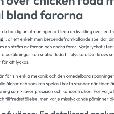
n över chicken road m
l bland farorna
 du tar dig an utmaningen att leda en kyckling över en t
ad
”, är ett enkelt men beroendeframkallande spel där din
nom en ström av fordon och andra faror. Varje lyckat steg
lberäkningar kan snabbt leda till olyckan. Det krävs sna
för att lyckas.
är för sin enkla mekanik och den omedelbara spänningen
i alla åldrar och som kan spelas i korta stunder när tide
maning som kräver precision och koncentration. För varje
ch tillfredsställelse, men varje misslyckande påminner d
på vägen: En detaljerad analy