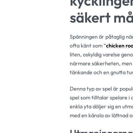
kycklinge
säkert må
Spänningen är påtaglig när
ofta känt som “
chicken ro
liten, oskyldig varelse ge
närmare säkerheten, men fe
tänkande och en gnutta tur 
Denna typ av spel är popul
spel som tilltalar spelare 
enkla yta döljer sig en ut
med en känsla av lättnad o
Utmaningarna 