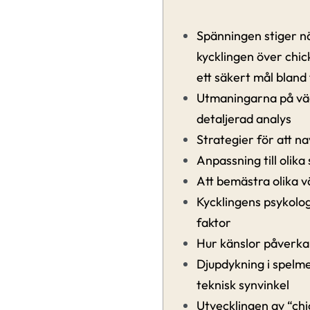
Spänningen stiger n
kycklingen över chi
ett säkert mål bland
Utmaningarna på vä
detaljerad analys
Strategier för att na
Anpassning till olika
Att bemästra olika 
Kycklingens psykolo
faktor
Hur känslor påverka
Djupdykning i spelm
teknisk synvinkel
Utvecklingen av “ch