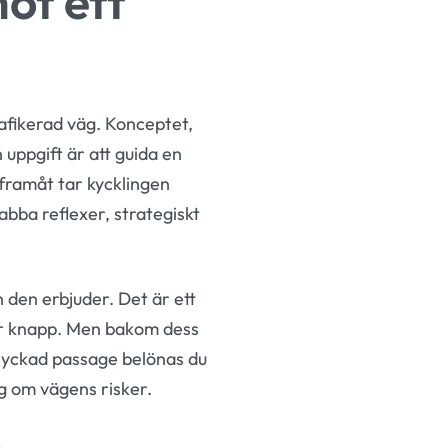
ot ett
rafikerad väg. Konceptet,
 uppgift är att guida en
 framåt tar kycklingen
bba reflexer, strategiskt
 den erbjuder. Det är ett
n är knapp. Men bakom dess
 lyckad passage belönas du
ig om vägens risker.
s