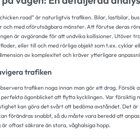
hicken road” är naturligtvis trafiken. Bilar, lastbilar, b
er och med oförutsägbara mönster. Att förutse deras röre
lingen är avgörande för att undvika kollisioner. Utöver t
loder, eller till och med rörliga objekt som t.ex. cyklar 
a dimension av komplexitet och kräver ytterligare anpassn
avigera trafiken
 observera trafiken noga innan man gör ett drag. Försök at
perfekta ögonblicket att flytta kycklingen. Var försikti
tighet kan göra det svårt att bedöma avståndet. Det är o
an förändras snabbt, så du måste vara beredd att anpass
 är oftast säkrare än stora, våghalsiga hopp.