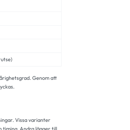
rutse)
svårighetsgrad. Genom att
lyckas.
ingar. Vissa varianter
timing. Andra lägger till