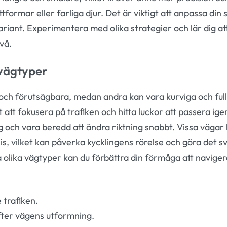
tformar eller farliga djur. Det är viktigt att anpassa din s
ariant. Experimentera med olika strategier och lär dig at
vå.
 vägtyper
 och förutsägbara, medan andra kan vara kurviga och ful
t att fokusera på trafiken och hitta luckor att passera i
g och vara beredd att ändra riktning snabbt. Vissa vägar 
is, vilket kan påverka kycklingens rörelse och göra det s
olika vägtyper kan du förbättra din förmåga att naviger
 trafiken.
fter vägens utformning.