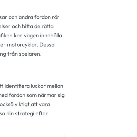
ussar och andra fordon rör
lser och hitta de rätta
rafiken kan vägen innehålla
eller motorcyklar. Dessa
ing från spelaren.
t identifiera luckor mellan
g med fordon som närmar sig
ckså viktigt att vara
a din strategi efter