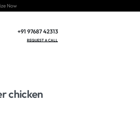
ize Now
+91 97687 42313
GET OUR CATALOGUE
REQUEST A CALL
er chicken