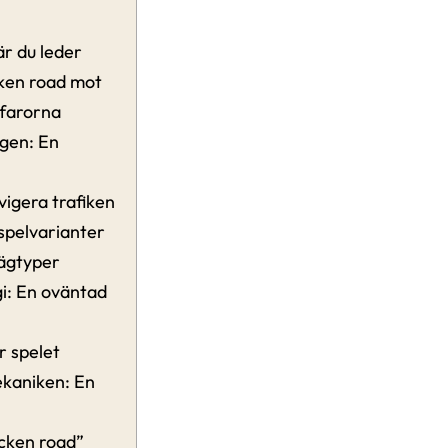
är du leder
cken road mot
 farorna
gen: En
vigera trafiken
 spelvarianter
vägtyper
gi: En oväntad
r spelet
ekaniken: En
icken road”