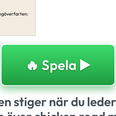
ingöverfarten:
🔥 Spela ▶️
n stiger när du lede