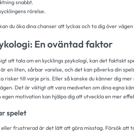
ktning snabbt.
kycklingens rörelse.
kan du öka dina chanser att lyckas och ta dig över vägen m
ykologi: En oväntad faktor
t att tala om en kycklings psykologi, kan det faktiskt spel
är en liten, sårbar varelse, och det kan påverka din spel
ka risker till varje pris. Eller så kanske du känner dig mer
 vägen. Det är viktigt att vara medveten om dina egna kä
in egen motivation kan hjälpa dig att utveckla en mer effek
r spelet
ller frustrerad är det lätt att göra misstag. Försök att 