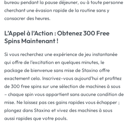
bureau pendant la pause déjeuner, ou à toute personne
cherchant une évasion rapide de la routine sans y
consacrer des heures.
L’Appel à l’Action : Obtenez 300 Free
Spins Maintenant !
Si vous recherchez une expérience de jeu instantanée
qui offre de l’excitation en quelques minutes, le
package de bienvenue sans mise de Staxino offre
exactement cela. Inscrivez-vous aujourd’hui et profitez
de 300 free spins sur une sélection de machines à sous
– chaque spin vous appartient sans aucune condition de
mise. Ne laissez pas ces gains rapides vous échapper ;
plongez dans Staxino et vivez des machines à sous
aussi rapides que votre pouls.