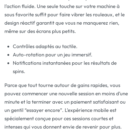
l’action fluide. Une seule touche sur votre machine à
sous favorite suffit pour faire vibrer les rouleaux, et le
design réactif garantit que vous ne manquerez rien,
même sur des écrans plus petits.
Contrôles adaptés au tactile.
Auto-rotation pour un jeu immersif.
Notifications instantanées pour les résultats de
spins.
Parce que tout tourne autour de gains rapides, vous
pouvez commencer une nouvelle session en moins d’une
minute et la terminer avec un paiement satisfaisant ou
un gentil “essayer encore”. L’expérience mobile est
spécialement conçue pour ces sessions courtes et
intenses qui vous donnent envie de revenir pour plus.