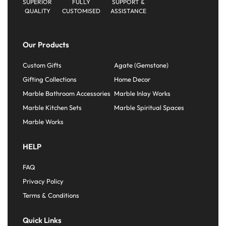
SUPERIOR
FULLY
SUPPORT &
QUALITY
CUSTOMISED
ASSISTANCE
Our Products
Custom Gifts
Agate (Gemstone)
Gifting Collections
Home Decor
Marble Bathroom Accessories
Marble Inlay Works
Marble Kitchen Sets
Marble Spiritual Spaces
Marble Works
HELP
FAQ
Privacy Policy
Terms & Conditions
Quick Links