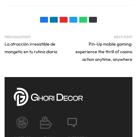
PREVIOUS POST
NEXT POST
La atracción irresistible de
Pin-Up mobile gaming:
mangetic en tu rutina diaria
experience the thrill of casino
action anytime, anywhere