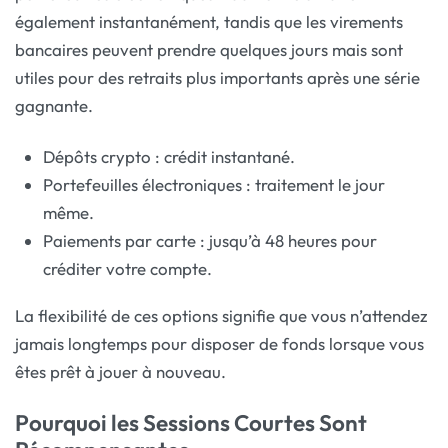
également instantanément, tandis que les virements
bancaires peuvent prendre quelques jours mais sont
utiles pour des retraits plus importants après une série
gagnante.
Dépôts crypto : crédit instantané.
Portefeuilles électroniques : traitement le jour
même.
Paiements par carte : jusqu’à 48 heures pour
créditer votre compte.
La flexibilité de ces options signifie que vous n’attendez
jamais longtemps pour disposer de fonds lorsque vous
êtes prêt à jouer à nouveau.
Pourquoi les Sessions Courtes Sont