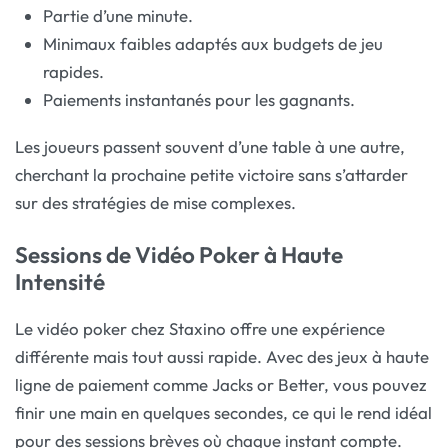
Partie d’une minute.
Minimaux faibles adaptés aux budgets de jeu
rapides.
Paiements instantanés pour les gagnants.
Les joueurs passent souvent d’une table à une autre,
cherchant la prochaine petite victoire sans s’attarder
sur des stratégies de mise complexes.
Sessions de Vidéo Poker à Haute
Intensité
Le vidéo poker chez Staxino offre une expérience
différente mais tout aussi rapide. Avec des jeux à haute
ligne de paiement comme Jacks or Better, vous pouvez
finir une main en quelques secondes, ce qui le rend idéal
pour des sessions brèves où chaque instant compte.