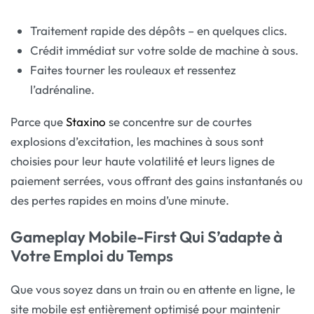
Traitement rapide des dépôts – en quelques clics.
Crédit immédiat sur votre solde de machine à sous.
Faites tourner les rouleaux et ressentez
l’adrénaline.
Parce que
Staxino
se concentre sur de courtes
explosions d’excitation, les machines à sous sont
choisies pour leur haute volatilité et leurs lignes de
paiement serrées, vous offrant des gains instantanés ou
des pertes rapides en moins d’une minute.
Gameplay Mobile-First Qui S’adapte à
Votre Emploi du Temps
Que vous soyez dans un train ou en attente en ligne, le
site mobile est entièrement optimisé pour maintenir