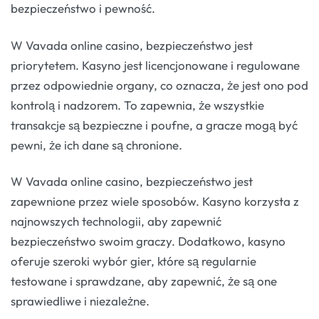
bezpieczeństwo i pewność.
W Vavada online casino, bezpieczeństwo jest
priorytetem. Kasyno jest licencjonowane i regulowane
przez odpowiednie organy, co oznacza, że jest ono pod
kontrolą i nadzorem. To zapewnia, że wszystkie
transakcje są bezpieczne i poufne, a gracze mogą być
pewni, że ich dane są chronione.
W Vavada online casino, bezpieczeństwo jest
zapewnione przez wiele sposobów. Kasyno korzysta z
najnowszych technologii, aby zapewnić
bezpieczeństwo swoim graczy. Dodatkowo, kasyno
oferuje szeroki wybór gier, które są regularnie
testowane i sprawdzane, aby zapewnić, że są one
sprawiedliwe i niezależne.