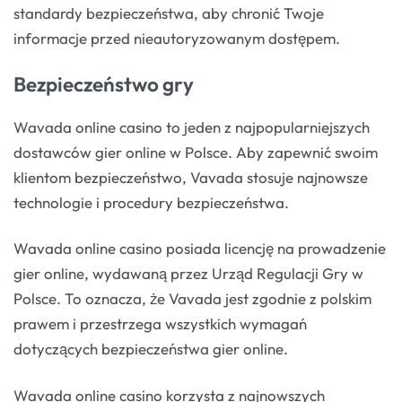
standardy bezpieczeństwa, aby chronić Twoje
informacje przed nieautoryzowanym dostępem.
Bezpieczeństwo gry
Wavada online casino to jeden z najpopularniejszych
dostawców gier online w Polsce. Aby zapewnić swoim
klientom bezpieczeństwo, Vavada stosuje najnowsze
technologie i procedury bezpieczeństwa.
Wavada online casino posiada licencję na prowadzenie
gier online, wydawaną przez Urząd Regulacji Gry w
Polsce. To oznacza, że Vavada jest zgodnie z polskim
prawem i przestrzega wszystkich wymagań
dotyczących bezpieczeństwa gier online.
Wavada online casino korzysta z najnowszych