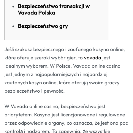
Bezpieczeństwo transakcji w
Vavada Polska
Bezpieczeństwo gry
Jeśli szukasz bezpiecznego i zaufanego kasyna online,
które oferuje szeroki wybór gier, to
vavada
jest
idealnym wyborem. W Polsce, Vavada online casino
jest jednym z najpopularniejszych i najbardziej
zaufanych kasyn online, które oferują swoim graczy
bezpieczeństwo i pewność.
W Vavada online casino, bezpieczeństwo jest
priorytetem. Kasyno jest licencjonowane i regulowane
przez odpowiednie organy, co oznacza, że jest ono pod
kontrolą i nadzorem. To zapewnia, że wszystkie