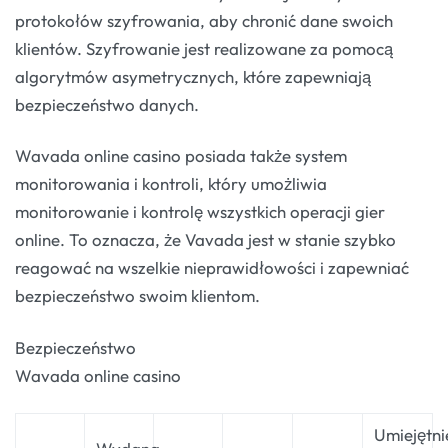
protokołów szyfrowania, aby chronić dane swoich
klientów. Szyfrowanie jest realizowane za pomocą
algorytmów asymetrycznych, które zapewniają
bezpieczeństwo danych.
Wavada online casino posiada także system
monitorowania i kontroli, który umożliwia
monitorowanie i kontrolę wszystkich operacji gier
online. To oznacza, że Vavada jest w stanie szybko
reagować na wszelkie nieprawidłowości i zapewniać
bezpieczeństwo swoim klientom.
Bezpieczeństwo
Wavada online casino
Umiejętni