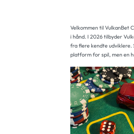
Velkommen til VulkanBet Ca
i hånd. I 2026 tilbyder Vul
fra flere kendte udviklere. S
platform for spil, men en 