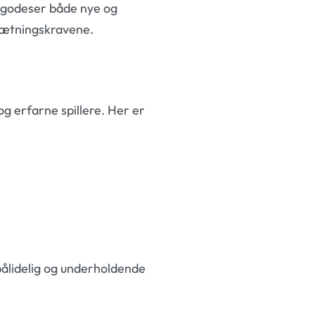
ilgodeser både nye og
msætningskravene.
og erfarne spillere. Her er
 pålidelig og underholdende