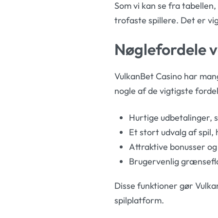
Som vi kan se fra tabelle
trofaste spillere. Det er 
Nøglefordele 
VulkanBet Casino har mange 
nogle af de vigtigste forde
Hurtige udbetalinger, s
Et stort udvalg af spil
Attraktive bonusser og
Brugervenlig grænsefla
Disse funktioner gør Vulka
spilplatform.