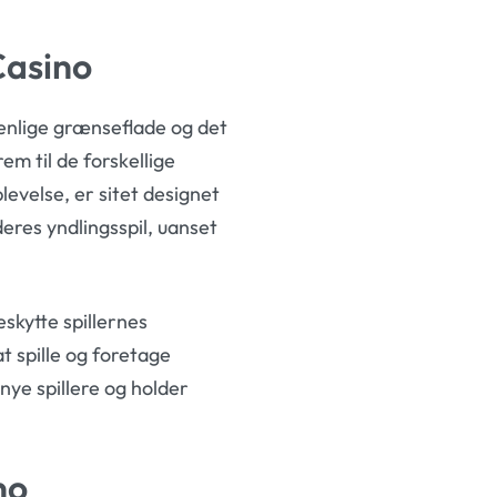
Casino
enlige grænseflade og det
em til de forskellige
levelse, er sitet designet
eres yndlingsspil, uanset
skytte spillernes
at spille og foretage
nye spillere og holder
no