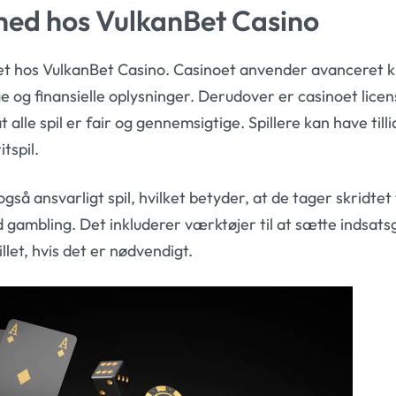
erhed hos VulkanBet Casino
tet hos VulkanBet Casino. Casinoet anvender avanceret k
ige og finansielle oplysninger. Derudover er casinoet lic
alle spil er fair og gennemsigtige. Spillere kan have tillid
tspil.
gså ansvarligt spil, hvilket betyder, at de tager skridtet 
gambling. Det inkluderer værktøjer til at sætte indsat
llet, hvis det er nødvendigt.