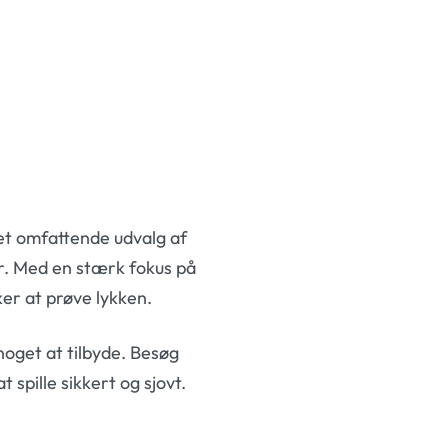
det omfattende udvalg af
r. Med en stærk fokus på
ker at prøve lykken.
noget at tilbyde. Besøg
spille sikkert og sjovt.