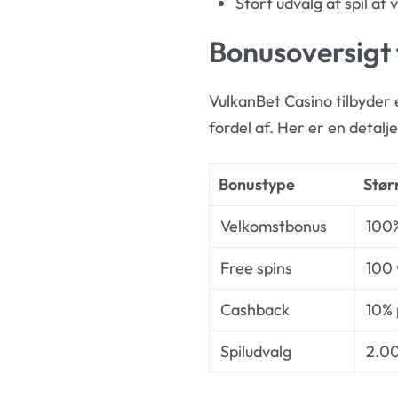
Stort udvalg af spil at
Bonusoversigt 
VulkanBet Casino tilbyder 
fordel af. Her er en detalj
Bonustype
Stør
Velkomstbonus
100%
Free spins
100 
Cashback
10% 
Spiludvalg
2.00