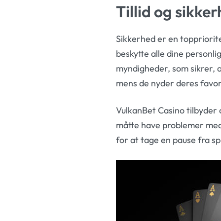
Tillid og sikk
Sikkerhed er en toppriori
beskytte alle dine personl
myndigheder, som sikrer, at 
mens de nyder deres favori
VulkanBet Casino tilbyder o
måtte have problemer med 
for at tage en pause fra spi