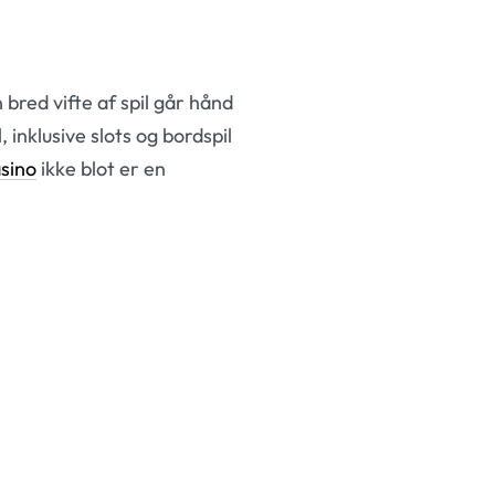
bred vifte af spil går hånd
inklusive slots og bordspil
sino
ikke blot er en