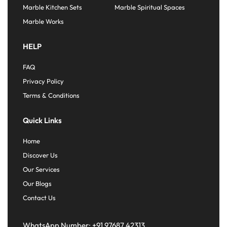
Marble Kitchen Sets
Marble Spiritual Spaces
Marble Works
HELP
FAQ
Privacy Policy
Terms & Conditions
Quick Links
Home
Discover Us
Our Services
Our Blogs
Contact Us
WhatsApp Number:
+91 97687 42313