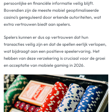
persoonlijke en financiële informatie veilig blijft.
Bovendien zijn de meeste mobiel geoptimaliseerde
casino’s gereguleerd door erkende autoriteiten, wat
extra vertrouwen biedt aan spelers.
Spelers kunnen er dus op vertrouwen dat hun
transacties veilig zijn en dat de spellen eerlijk verlopen,
wat bijdraagt aan een positieve speelervaring. Het
hebben van deze verzekering is cruciaal voor de groei
en acceptatie van mobiele gaming in 2026.