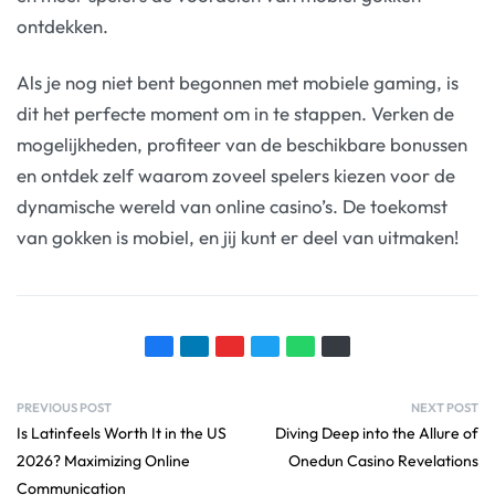
ontdekken.
Als je nog niet bent begonnen met mobiele gaming, is
dit het perfecte moment om in te stappen. Verken de
mogelijkheden, profiteer van de beschikbare bonussen
en ontdek zelf waarom zoveel spelers kiezen voor de
dynamische wereld van online casino’s. De toekomst
van gokken is mobiel, en jij kunt er deel van uitmaken!
PREVIOUS POST
NEXT POST
Is Latinfeels Worth It in the US
Diving Deep into the Allure of
2026? Maximizing Online
Onedun Casino Revelations
Communication