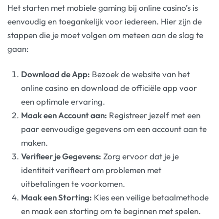
Het starten met mobiele gaming bij online casino’s is
eenvoudig en toegankelijk voor iedereen. Hier zijn de
stappen die je moet volgen om meteen aan de slag te
gaan:
Download de App:
Bezoek de website van het
online casino en download de officiële app voor
een optimale ervaring.
Maak een Account aan:
Registreer jezelf met een
paar eenvoudige gegevens om een account aan te
maken.
Verifieer je Gegevens:
Zorg ervoor dat je je
identiteit verifieert om problemen met
uitbetalingen te voorkomen.
Maak een Storting:
Kies een veilige betaalmethode
en maak een storting om te beginnen met spelen.