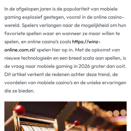
In de afgelopen jaren is de populariteit van mobiele
gaming explosief gestegen, vooral in de online casino-
wereld. Spelers verlangen naar de mogelijkheid om hun
favoriete spellen waar en wanneer ze maar willen te
spelen, en online casino’s zoals
https://winz-
online.com.nl/
spelen hier op in. Met de opkomst van
nieuwe technologieën en een breed scala aan spellen, is
de vraag naar mobiele gaming in 2026 groter dan ooit.
Dit artikel verkent de redenen achter deze trend, de
voordelen van mobiele casino’s en de unieke ervaringen
die ze bieden.