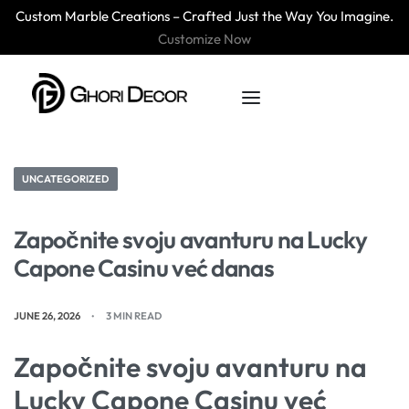
Custom Marble Creations – Crafted Just the Way You Imagine.
Customize Now
UNCATEGORIZED
Započnite svoju avanturu na Lucky
Capone Casinu već danas
JUNE 26, 2026
3 MIN READ
Započnite svoju avanturu na
Lucky Capone Casinu već