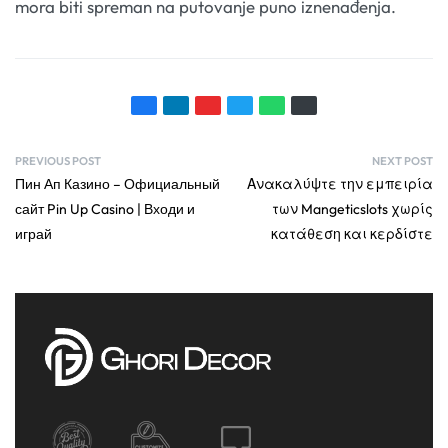
mora biti spreman na putovanje puno iznenađenja.
PREVIOUS POST
NEXT POST
Пин Ап Казино – Официальный
Ανακαλύψτε την εμπειρία
сайт Pin Up Casino | Входи и
των Mangeticslots χωρίς
играй
κατάθεση και κερδίστε