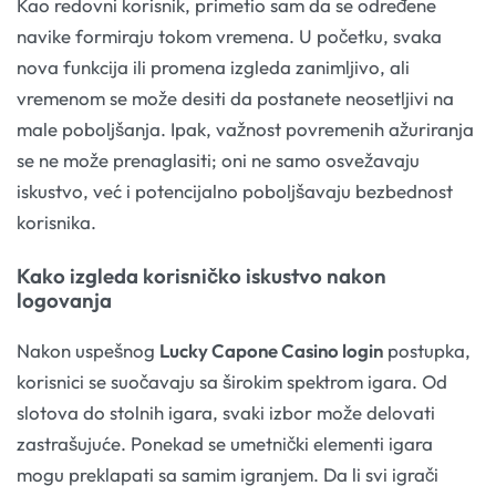
Kao redovni korisnik, primetio sam da se određene
navike formiraju tokom vremena. U početku, svaka
nova funkcija ili promena izgleda zanimljivo, ali
vremenom se može desiti da postanete neosetljivi na
male poboljšanja. Ipak, važnost povremenih ažuriranja
se ne može prenaglasiti; oni ne samo osvežavaju
iskustvo, već i potencijalno poboljšavaju bezbednost
korisnika.
Kako izgleda korisničko iskustvo nakon
logovanja
Nakon uspešnog
Lucky Capone Casino login
postupka,
korisnici se suočavaju sa širokim spektrom igara. Od
slotova do stolnih igara, svaki izbor može delovati
zastrašujuće. Ponekad se umetnički elementi igara
mogu preklapati sa samim igranjem. Da li svi igrači