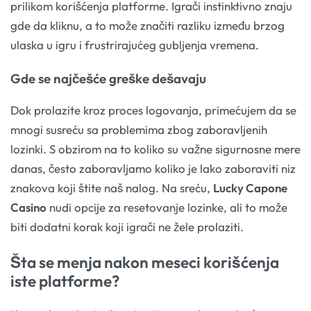
prilikom korišćenja platforme. Igrači instinktivno znaju
gde da kliknu, a to može značiti razliku između brzog
ulaska u igru i frustrirajućeg gubljenja vremena.
Gde se najčešće greške dešavaju
Dok prolazite kroz proces logovanja, primećujem da se
mnogi susreću sa problemima zbog zaboravljenih
lozinki. S obzirom na to koliko su važne sigurnosne mere
danas, često zaboravljamo koliko je lako zaboraviti niz
znakova koji štite naš nalog. Na sreću,
Lucky Capone
Casino
nudi opcije za resetovanje lozinke, ali to može
biti dodatni korak koji igrači ne žele prolaziti.
Šta se menja nakon meseci korišćenja
iste platforme?