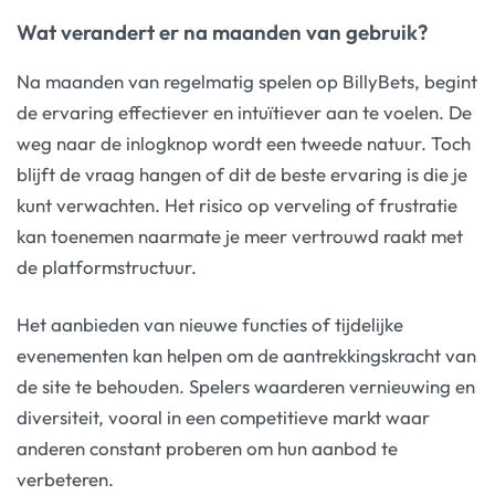
Wat verandert er na maanden van gebruik?
Na maanden van regelmatig spelen op BillyBets, begint
de ervaring effectiever en intuïtiever aan te voelen. De
weg naar de inlogknop wordt een tweede natuur. Toch
blijft de vraag hangen of dit de beste ervaring is die je
kunt verwachten. Het risico op verveling of frustratie
kan toenemen naarmate je meer vertrouwd raakt met
de platformstructuur.
Het aanbieden van nieuwe functies of tijdelijke
evenementen kan helpen om de aantrekkingskracht van
de site te behouden. Spelers waarderen vernieuwing en
diversiteit, vooral in een competitieve markt waar
anderen constant proberen om hun aanbod te
verbeteren.