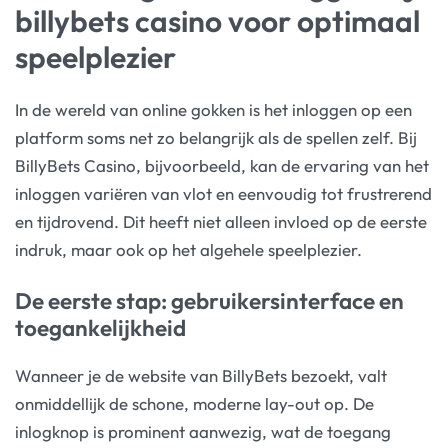
billybets casino voor optimaal
speelplezier
In de wereld van online gokken is het inloggen op een
platform soms net zo belangrijk als de spellen zelf. Bij
BillyBets Casino, bijvoorbeeld, kan de ervaring van het
inloggen variëren van vlot en eenvoudig tot frustrerend
en tijdrovend. Dit heeft niet alleen invloed op de eerste
indruk, maar ook op het algehele speelplezier.
De eerste stap: gebruikersinterface en
toegankelijkheid
Wanneer je de website van BillyBets bezoekt, valt
onmiddellijk de schone, moderne lay-out op. De
inlogknop is prominent aanwezig, wat de toegang