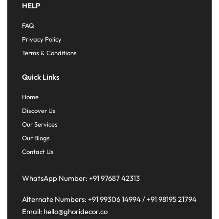
HELP
FAQ
Privacy Policy
Terms & Conditions
Quick Links
Home
Discover Us
Our Services
Our Blogs
Contact Us
WhatsApp Number:
+91 97687 42313
Alternate Numbers:
+91 99306 14994
/
+91 98195 21794
Email:
hello@ghoridecor.co