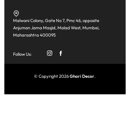
Malwani Colony, Gate No 7, Pmc 46, opposite
Anjuman Jama Masjid, Malad West, Mumbai,
Maharashtra 400095
Follow Us:
© Copyright 2026
Ghori Decor
.