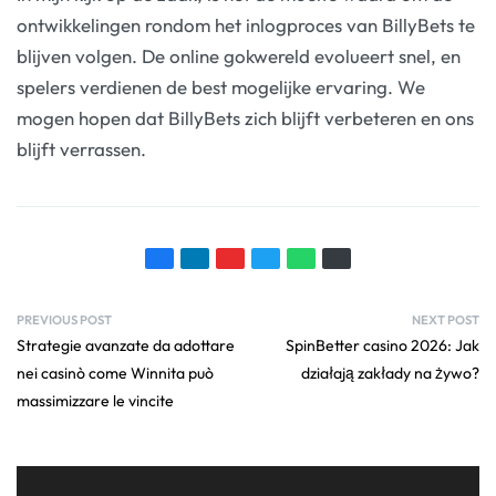
ontwikkelingen rondom het inlogproces van BillyBets te
blijven volgen. De online gokwereld evolueert snel, en
spelers verdienen de best mogelijke ervaring. We
mogen hopen dat BillyBets zich blijft verbeteren en ons
blijft verrassen.
PREVIOUS POST
NEXT POST
Strategie avanzate da adottare
SpinBetter casino 2026: Jak
nei casinò come Winnita può
działają zakłady na żywo?
massimizzare le vincite