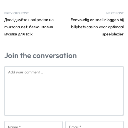
PREVIOUS POST
NEXT POST
Досліджуйте нові релізи на
Eenvoudig en snel inloggen bij
muzzona.net: безкоштовна
billybets casino voor optimaal
музика для всіх
speelplezier
Join the conversation