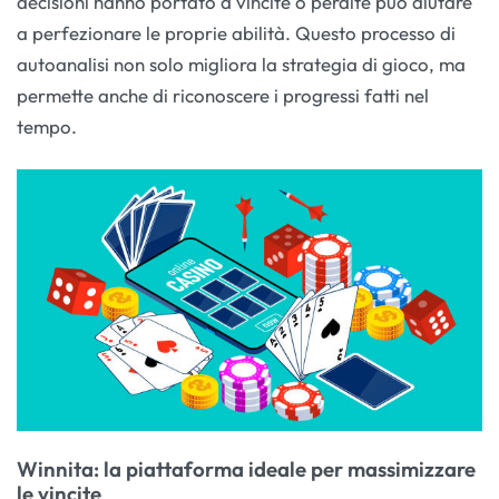
decisioni hanno portato a vincite o perdite può aiutare
a perfezionare le proprie abilità. Questo processo di
autoanalisi non solo migliora la strategia di gioco, ma
permette anche di riconoscere i progressi fatti nel
tempo.
Winnita: la piattaforma ideale per massimizzare
le vincite