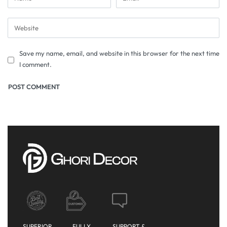
Save my name, email, and website in this browser for the next time
I comment.
SUPERIOR
FULLY
SUPPORT &