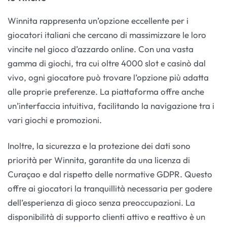
Winnita rappresenta un’opzione eccellente per i
giocatori italiani che cercano di massimizzare le loro
vincite nel gioco d’azzardo online. Con una vasta
gamma di giochi, tra cui oltre 4000 slot e casinò dal
vivo, ogni giocatore può trovare l’opzione più adatta
alle proprie preferenze. La piattaforma offre anche
un’interfaccia intuitiva, facilitando la navigazione tra i
vari giochi e promozioni.
Inoltre, la sicurezza e la protezione dei dati sono
priorità per Winnita, garantite da una licenza di
Curaçao e dal rispetto delle normative GDPR. Questo
offre ai giocatori la tranquillità necessaria per godere
dell’esperienza di gioco senza preoccupazioni. La
disponibilità di supporto clienti attivo e reattivo è un