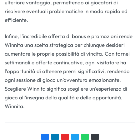
ulteriore vantaggio, permettendo ai giocatori di
risolvere eventuali problematiche in modo rapido ed
efficiente.
Infine, l’incredibile offerta di bonus e promozioni rende
Winnita una scelta strategica per chiunque desideri
aumentare le proprie possibilità di vincita. Con tornei
settimanali e offerte continuative, ogni visitatore ha
l’opportunità di ottenere premi significativi, rendendo
ogni sessione di gioco un’avventura emozionante.
Scegliere Winnita significa scegliere un’esperienza di
gioco all’insegna della qualità e delle opportunità.
Winnita.