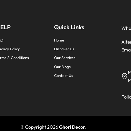
ELP
Quick Links
Wha
AQ
Home
Alte
ivacy Policy
Discover Us
Emai
rms & Conditions
Our Services
Our Blogs
M
Contact Us
M
Foll
© Copyright 2026
Ghori Decor
.