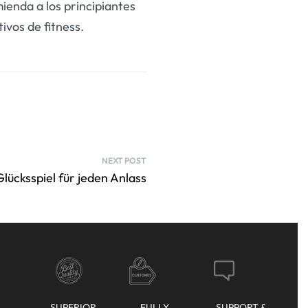
ienda a los principiantes
vos de fitness.
NEXT POST
lücksspiel für jeden Anlass
SUPERIOR
FULLY
SUPPORT &