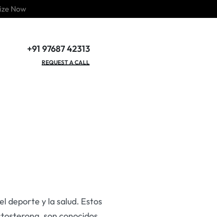
ize Now
+91 97687 42313
GET OUR CATALOGUE
REQUEST A CALL
l deporte y la salud. Estos
stosterona, son conocidos