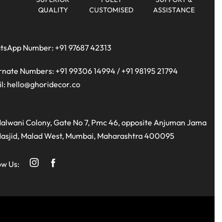
QUALITY
CUSTOMISED
ASSISTANCE
tsApp Number:
+91 97687 42313
rnate Numbers:
+91 99306 14994
/
+91 98195 21794
l:
hello@ghoridecor.co
alwani Colony, Gate No 7, Pmc 46, opposite Anjuman Jama
asjid, Malad West, Mumbai, Maharashtra 400095
ow Us: