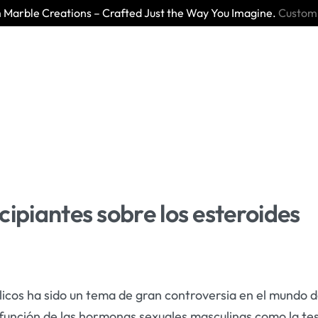
Marble Creations – Crafted Just the Way You Imagine.
Custom
cipiantes sobre los esteroides
licos ha sido un tema de gran controversia en el mundo de
 función de las hormonas sexuales masculinas como la te