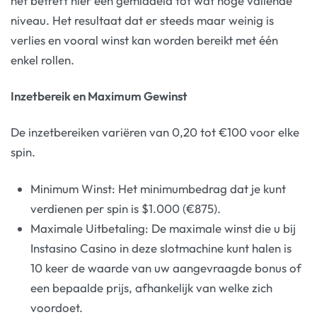
het betreft hier een gemiddeld tot wat hoge vallende
niveau. Het resultaat dat er steeds maar weinig is
verlies en vooral winst kan worden bereikt met één
enkel rollen.
Inzetbereik en Maximum Gewinst
De inzetbereiken variëren van 0,20 tot €100 voor elke
spin.
Minimum Winst: Het minimumbedrag dat je kunt
verdienen per spin is $1.000 (€875).
Maximale Uitbetaling: De maximale winst die u bij
Instasino Casino in deze slotmachine kunt halen is
10 keer de waarde van uw aangevraagde bonus of
een bepaalde prijs, afhankelijk van welke zich
voordoet.