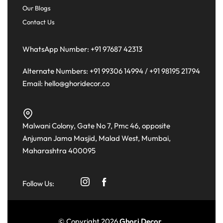
Our Blogs
Contact Us
WhatsApp Number:
+91 97687 42313
Alternate Numbers:
+91 99306 14994
/
+91 98195 21794
Email:
hello@ghoridecor.co
Malwani Colony, Gate No 7, Pmc 46, opposite
Anjuman Jama Masjid, Malad West, Mumbai,
Maharashtra 400095
Follow Us:
© Copyright 2026
Ghori Decor
.