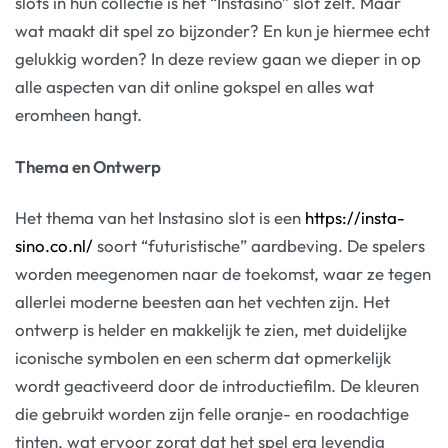
slots in hun collectie is het “Instasino” slot zelf. Maar
wat maakt dit spel zo bijzonder? En kun je hiermee echt
gelukkig worden? In deze review gaan we dieper in op
alle aspecten van dit online gokspel en alles wat
eromheen hangt.
Thema en Ontwerp
Het thema van het Instasino slot is een
https://insta-
sino.co.nl/
soort “futuristische” aardbeving. De spelers
worden meegenomen naar de toekomst, waar ze tegen
allerlei moderne beesten aan het vechten zijn. Het
ontwerp is helder en makkelijk te zien, met duidelijke
iconische symbolen en een scherm dat opmerkelijk
wordt geactiveerd door de introductiefilm. De kleuren
die gebruikt worden zijn felle oranje- en roodachtige
tinten, wat ervoor zorgt dat het spel erg levendig