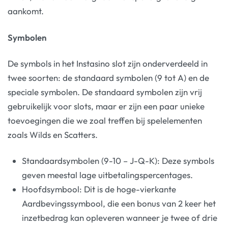
aankomt.
Symbolen
De symbols in het Instasino slot zijn onderverdeeld in
twee soorten: de standaard symbolen (9 tot A) en de
speciale symbolen. De standaard symbolen zijn vrij
gebruikelijk voor slots, maar er zijn een paar unieke
toevoegingen die we zoal treffen bij spelelementen
zoals Wilds en Scatters.
Standaardsymbolen (9-10 – J-Q-K): Deze symbols
geven meestal lage uitbetalingspercentages.
Hoofdsymbool: Dit is de hoge-vierkante
Aardbevingssymbool, die een bonus van 2 keer het
inzetbedrag kan opleveren wanneer je twee of drie