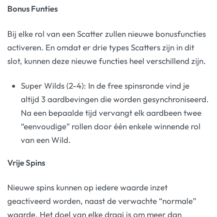
Bonus Funties
Bij elke rol van een Scatter zullen nieuwe bonusfuncties
activeren. En omdat er drie types Scatters zijn in dit
slot, kunnen deze nieuwe functies heel verschillend zijn.
Super Wilds (2-4): In de free spinsronde vind je
altijd 3 aardbevingen die worden gesynchroniseerd.
Na een bepaalde tijd vervangt elk aardbeen twee
“eenvoudige” rollen door één enkele winnende rol
van een Wild.
Vrije Spins
Nieuwe spins kunnen op iedere waarde inzet
geactiveerd worden, naast de verwachte “normale”
waarde. Het doel van elke draai is om meer dan