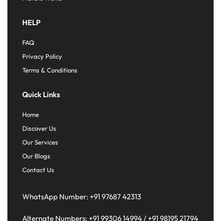
HELP
FAQ
Privacy Policy
Terms & Conditions
Quick Links
Home
Discover Us
Our Services
Our Blogs
Contact Us
WhatsApp Number:
+91 97687 42313
Alternate Numbers:
+91 99306 14994
/
+91 98195 21794