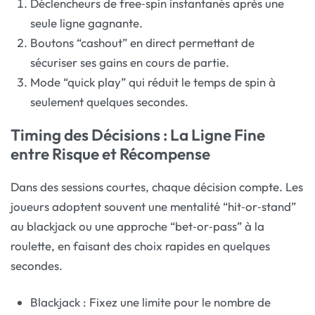
Déclencheurs de free‑spin instantanés après une
seule ligne gagnante.
Boutons “cashout” en direct permettant de
sécuriser ses gains en cours de partie.
Mode “quick play” qui réduit le temps de spin à
seulement quelques secondes.
Timing des Décisions : La Ligne Fine
entre Risque et Récompense
Dans des sessions courtes, chaque décision compte. Les
joueurs adoptent souvent une mentalité “hit‑or‑stand”
au blackjack ou une approche “bet‑or‑pass” à la
roulette, en faisant des choix rapides en quelques
secondes.
Blackjack : Fixez une limite pour le nombre de