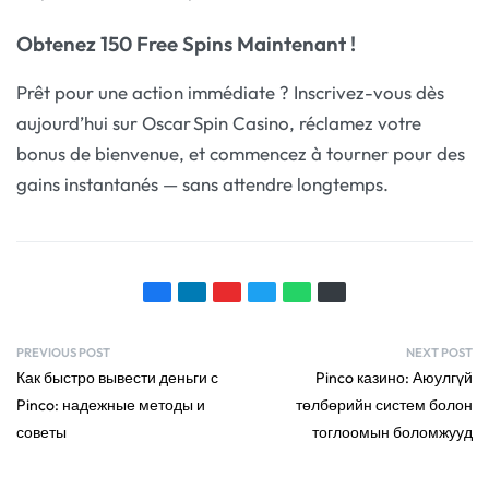
Obtenez 150 Free Spins Maintenant !
Prêt pour une action immédiate ? Inscrivez-vous dès
aujourd’hui sur Oscar Spin Casino, réclamez votre
bonus de bienvenue, et commencez à tourner pour des
gains instantanés — sans attendre longtemps.
PREVIOUS POST
NEXT POST
Как быстро вывести деньги с
Pinco казино: Аюулгүй
Pinco: надежные методы и
төлбөрийн систем болон
советы
тоглоомын боломжууд