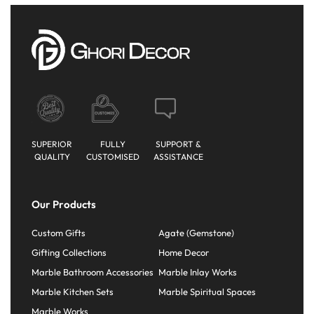
SUPERIOR
FULLY
SUPPORT &
QUALITY
CUSTOMISED
ASSISTANCE
Our Products
Custom Gifts
Agate (Gemstone)
Gifting Collections
Home Decor
Marble Bathroom Accessories
Marble Inlay Works
Marble Kitchen Sets
Marble Spiritual Spaces
Marble Works