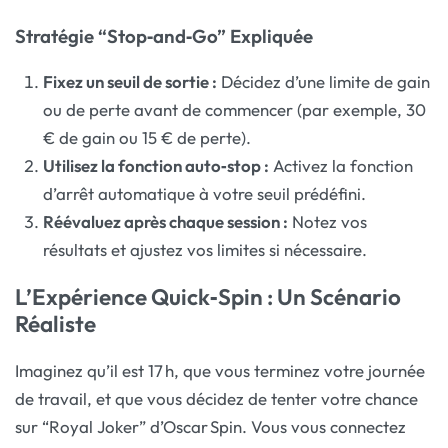
Stratégie “Stop‑and‑Go” Expliquée
Fixez un seuil de sortie :
Décidez d’une limite de gain
ou de perte avant de commencer (par exemple, 30
€ de gain ou 15 € de perte).
Utilisez la fonction auto‑stop :
Activez la fonction
d’arrêt automatique à votre seuil prédéfini.
Réévaluez après chaque session :
Notez vos
résultats et ajustez vos limites si nécessaire.
L’Expérience Quick‑Spin : Un Scénario
Réaliste
Imaginez qu’il est 17 h, que vous terminez votre journée
de travail, et que vous décidez de tenter votre chance
sur “Royal Joker” d’Oscar Spin. Vous vous connectez