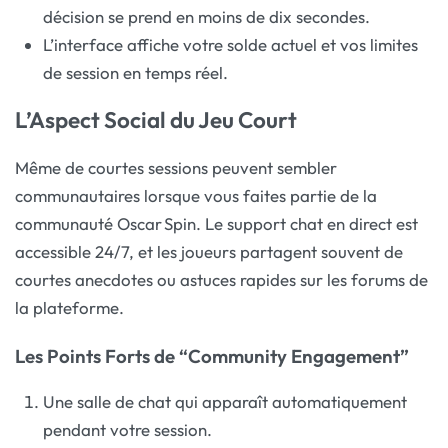
décision se prend en moins de dix secondes.
L’interface affiche votre solde actuel et vos limites
de session en temps réel.
L’Aspect Social du Jeu Court
Même de courtes sessions peuvent sembler
communautaires lorsque vous faites partie de la
communauté Oscar Spin. Le support chat en direct est
accessible 24/7, et les joueurs partagent souvent de
courtes anecdotes ou astuces rapides sur les forums de
la plateforme.
Les Points Forts de “Community Engagement”
Une salle de chat qui apparaît automatiquement
pendant votre session.