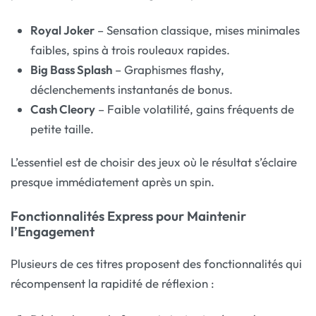
Royal Joker
– Sensation classique, mises minimales
faibles, spins à trois rouleaux rapides.
Big Bass Splash
– Graphismes flashy,
déclenchements instantanés de bonus.
Cash Cleory
– Faible volatilité, gains fréquents de
petite taille.
L’essentiel est de choisir des jeux où le résultat s’éclaire
presque immédiatement après un spin.
Fonctionnalités Express pour Maintenir
l’Engagement
Plusieurs de ces titres proposent des fonctionnalités qui
récompensent la rapidité de réflexion :