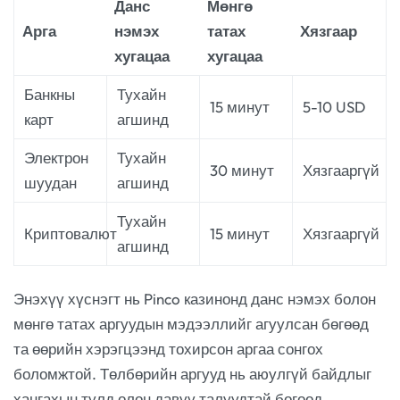
Данс
Мөнгө
Арга
нэмэх
татах
Хязгаар
хугацаа
хугацаа
Банкны
Тухайн
15 минут
5-10 USD
карт
агшинд
Электрон
Тухайн
30 минут
Хязгааргүй
шуудан
агшинд
Тухайн
Криптовалют
15 минут
Хязгааргүй
агшинд
Энэхүү хүснэгт нь Pinco казинонд данс нэмэх болон
мөнгө татах аргуудын мэдээллийг агуулсан бөгөөд
та өөрийн хэрэгцээнд тохирсон аргаа сонгох
боломжтой. Төлбөрийн аргууд нь аюулгүй байдлыг
хангахын тулд олон давуу талуудтай бөгөөд