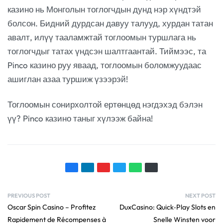
казино нь Монголын тоглогчдын дунд нэр хүндтэй
болсон. Бидний дурдсан давуу талууд, хурдан татан
авалт, илүү тааламжтай тоглоомын туршлага нь
тоглогчдыг татах үндсэн шалтгаантай. Тиймээс, та
Pinco казино руу яваад, тоглоомын боломжуудаас
ашиглан азаа туршиж үзээрэй!
Тоглоомын сонирхолтой ертөнцөд нэгдэхэд бэлэн
үү? Pinco казино таныг хүлээж байна!
PREVIOUS POST
NEXT POST
Oscar Spin Casino – Profitez
DuxCasino: Quick‑Play Slots en
Rapidement de Récompenses à
Snelle Winsten voor