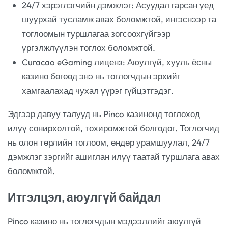
24/7 хэрэглэгчийн дэмжлэг: Асуудал гарсан үед
шуурхай тусламж авах боломжтой, ингэснээр та
тоглоомын туршлагаа зогсоохгүйгээр
үргэлжлүүлэн тоглох боломжтой.
Curacao eGaming лиценз: Аюулгүй, хууль ёсны
казино бөгөөд энэ нь тоглогчдын эрхийг
хамгаалахад чухал үүрэг гүйцэтгэдэг.
Эдгээр давуу талууд нь Pinco казинонд тоглоход
илүү сонирхолтой, тохиромжтой болгодог. Тоглогчид
нь олон төрлийн тоглоом, өндөр урамшуулал, 24/7
дэмжлэг зэргийг ашиглан илүү таатай туршлага авах
боломжтой.
Итгэлцэл, аюулгүй байдал
Pinco казино нь тоглогчдын мэдээллийг аюулгүй