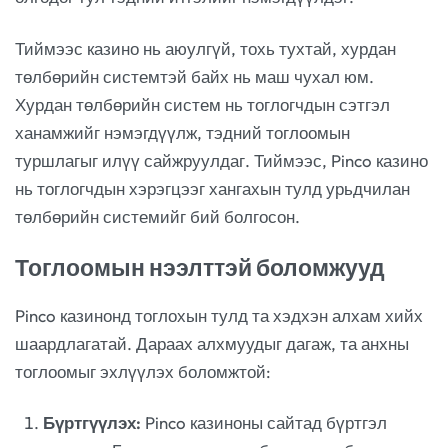
Тиймээс казино нь аюулгүй, тохь тухтай, хурдан
төлбөрийн системтэй байх нь маш чухал юм.
Хурдан төлбөрийн систем нь тоглогчдын сэтгэл
ханамжийг нэмэгдүүлж, тэдний тоглоомын
туршлагыг илүү сайжруулдаг. Тиймээс, Pinco казино
нь тоглогчдын хэрэгцээг хангахын тулд урьдчилан
төлбөрийн системийг бий болгосон.
Тоглоомын нээлттэй боломжууд
Pinco казинонд тоглохын тулд та хэдхэн алхам хийх
шаардлагатай. Дараах алхмуудыг дагаж, та анхны
тоглоомыг эхлүүлэх боломжтой:
Бүртгүүлэх:
Pinco казиноны сайтад бүртгэл