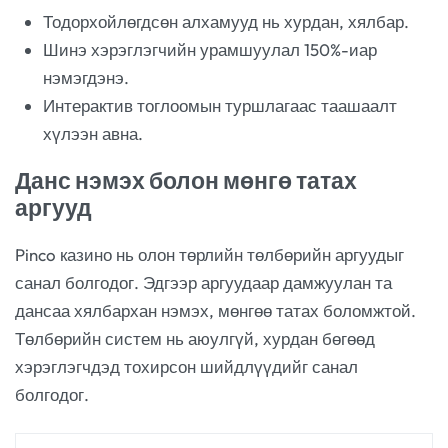
Тодорхойлөгдсөн алхамууд нь хурдан, хялбар.
Шинэ хэрэглэгчийн урамшуулал 150%-иар
нэмэгдэнэ.
Интерактив тоглоомын туршлагаас таашаалт
хүлээн авна.
Данс нэмэх болон мөнгө татах
аргууд
Pinco казино нь олон төрлийн төлбөрийн аргуудыг
санал болгодог. Эдгээр аргуудаар дамжуулан та
дансаа хялбархан нэмэх, мөнгөө татах боломжтой.
Төлбөрийн систем нь аюулгүй, хурдан бөгөөд
хэрэглэгчдэд тохирсон шийдлүүдийг санал
болгодог.