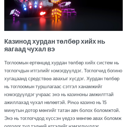
Казинод хурдан төлбөр хийх нь
яагаад чухал вэ
Тоглоомын ертөнцөд хурдан төлбөр хийх систем нь
тоглогчдын итгэлийг нэмэгдүүлдэг. Тоглогчид богино
хугацаанд средствaa авахыг хүсдэг. Хурдан төлбөр
нь тоглоомын туршлагаас сэтгэл ханамжийг
нэмэгдүүлдэг учраас энэ нь казиноны амжилттай
ажиллахад чухал нөлөөтэй. Pinco казино нь 15
минутын дотор мөнгийг татан авч болох боломжтой.
Энэ нь тоглогчдод хүссэн үедээ мөнгөө авах боломж
олгодог тул тэдний итгэлийг нэмэгдүүлдэг.