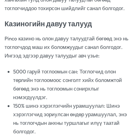
тоглогчиддоо тохирсон шийдлийг санал болгодог.
Казиногийн давуу талууд
Pinco казино нь олон давуу талуудтай бөгөөд энэ нь
тоглогчдод маш их боломжуудыг санал болгодог.
Ингээд эдгээр давуу талуудыг авч үзье:
5000 гаруй тоглоомын сан: Тоглогчид олон
төрлийн тоглоомоос сонголт хийх боломжтой
бөгөөд энэ нь тоглоомын сонирхлыг
нэмэгдүүлдэг.
150% шинэ хэрэглэгчийн урамшуулал: Шинэ
хэрэглэгчид зориулсан өндөр урамшуулал, энэ
нь тоглогчдын анхны туршлагыг илүү таатай
болгодог.