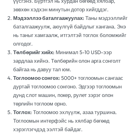
үүсгэнэ. Бүртгэл нь хурдан бөгөөд хялбар,
зөвхөн хэдхэн минутын дотор хийгддэг.
Мэдээллээ баталгаажуулах:
Таны мэдээллийг
баталгаажуулж, аюулгүй байдлыг хангана. Энэ
нь таныг хамгаалж, итгэлтэй тоглох боломжийг
олгодог.
Төлбөрийг хийх:
Минимал 5-10 USD-ээр
зардлаа хийнэ. Төлбөрийн олон арга сонголт
байгаа нь давуу тал юм.
Тоглоомоо сонгох:
5000+ тоглоомын сангаас
дуртай тоглоомоо сонгоно. Эдгээр тоглоомын
дунд слот машин, покер, рулет зэрэг олон
төрлийн тоглоом орно.
Тоглох:
Тоглоомоо эхлүүлж, азаа туршина.
Тоглоомын интерфэйс нь хялбар бөгөөд
хэрэглэгчдэд ээлтэй байдаг.