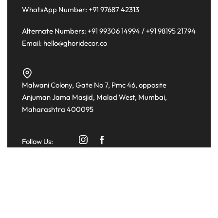
WhatsApp Number:
+91 97687 42313
Alternate Numbers:
+91 99306 14994
/
+91 98195 21794
Email:
hello@ghoridecor.co
Malwani Colony, Gate No 7, Pmc 46, opposite
Anjuman Jama Masjid, Malad West, Mumbai,
Maharashtra 400095
Follow Us:
© Copyright 2026
Ghori Decor
.
jQuery(document).ready(function($){ $('.read-more-