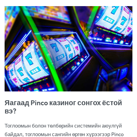
Яагаад Pinco казиног сонгох ёстой
вэ?
Тоглоомын болон төлбөрийн системийн аюулгүй
байдал, тоглоомын сангийн өргөн хүрээгээр Pinco