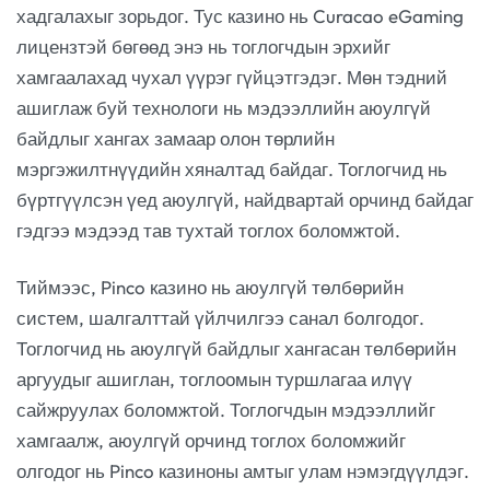
хадгалахыг зорьдог. Тус казино нь Curacao eGaming
лицензтэй бөгөөд энэ нь тоглогчдын эрхийг
хамгаалахад чухал үүрэг гүйцэтгэдэг. Мөн тэдний
ашиглаж буй технологи нь мэдээллийн аюулгүй
байдлыг хангах замаар олон төрлийн
мэргэжилтнүүдийн хяналтад байдаг. Тоглогчид нь
бүртгүүлсэн үед аюулгүй, найдвартай орчинд байдаг
гэдгээ мэдээд тав тухтай тоглох боломжтой.
Тиймээс, Pinco казино нь аюулгүй төлбөрийн
систем, шалгалттай үйлчилгээ санал болгодог.
Тоглогчид нь аюулгүй байдлыг хангасан төлбөрийн
аргуудыг ашиглан, тоглоомын туршлагаа илүү
сайжруулах боломжтой. Тоглогчдын мэдээллийг
хамгаалж, аюулгүй орчинд тоглох боломжийг
олгодог нь Pinco казиноны амтыг улам нэмэгдүүлдэг.