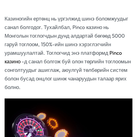
Казиногийн ертөнц нь үргэлжид шинэ боломжуудыг
санал болгодог. Тухайлбал, Pinco казино нь
Монголын тоглогчдын дунд алдартай бөгөөд 5000
гаруй тоглоом, 150%-ийн шинэ хэрэглэгчийн
урамшуулалтай. Тоглогчид энэ платформд
Pinco
казино
-д санал болгож буй олон төрлийн тоглоомын
сонголтуудыг ашиглаж, аюулгүй төлбөрийн систем
болон бусад онцлог шинж чанаруудын талаар ярих
болно.